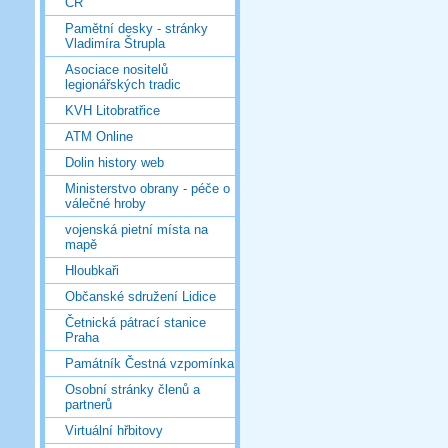
ČR
Pamětní desky - stránky
Vladimíra Štrupla
Asociace nositelů
legionářských tradic
KVH Litobratřice
ATM Online
Dolin history web
Ministerstvo obrany - péče o
válečné hroby
vojenská pietní místa na
mapě
Hloubkaři
Občanské sdružení Lidice
Četnická pátrací stanice
Praha
Památník Čestná vzpomínka
Osobní stránky členů a
partnerů
Virtuální hřbitovy