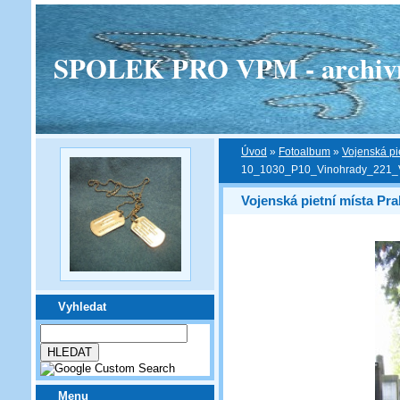
SPOLEK PRO VPM - archivní v
Úvod
»
Fotoalbum
»
Vojenská pi
10_1030_P10_Vinohrady_221_
Vojenská pietní místa Pra
Vyhledat
Menu