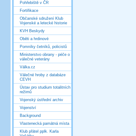
Pohřebiště v ČR
Fortifikace
Občanské sdružení Klub
Vojenské a letecké historie
KVH Beskydy
Oběti a hrdinové
Pomníky četníků, policistů
Ministerstvo obrany - péče o
válečné veterány
Válka.cz
Válečné hroby z databáze
CEVH
Ústav pro studium totalitních
režimů
Vojenský ústřední archiv
Vojenství
Background
Vlastenecká památná místa
Klub přátel pplk. Karla
Vašátky