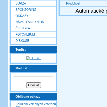
← Předchozí
BURZA
SPONZORING
Automatické 
ODKAZY
NÁVŠTĚVNÍ KNIHA
ČLENSKÁ
FOTOALBUM
DISKUSE
Toplist
Mail list
Oblíbené odkazy
Sdružení válečných veteránů