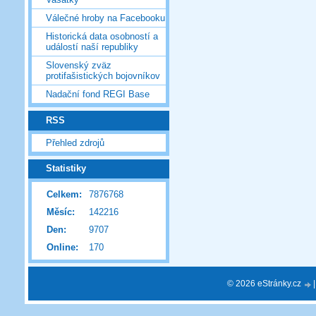
Válečné hroby na Facebooku
Historická data osobností a
událostí naší republiky
Slovenský zväz
protifašistických bojovníkov
Nadační fond REGI Base
RSS
Přehled zdrojů
Statistiky
Celkem:
7876768
Měsíc:
142216
Den:
9707
Online:
170
© 2026 eStránky.cz