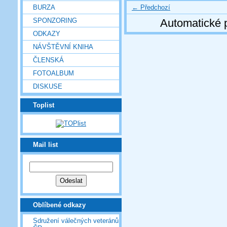
← Předchozí
BURZA
SPONZORING
Automatické 
ODKAZY
NÁVŠTĚVNÍ KNIHA
ČLENSKÁ
FOTOALBUM
DISKUSE
Toplist
Mail list
Oblíbené odkazy
Sdružení válečných veteránů