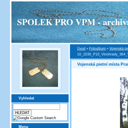
SPOLEK PRO VPM - archivní v
Úvod
»
Fotoalbum
»
Vojenská pi
10_1030_P10_Vinohrady_364_
Vojenská pietní místa Pra
Vyhledat
Menu