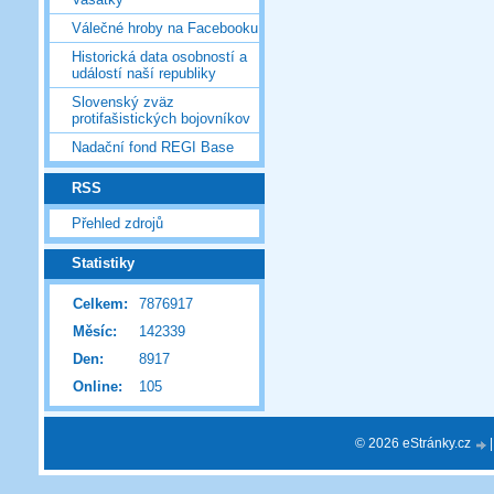
Válečné hroby na Facebooku
Historická data osobností a
událostí naší republiky
Slovenský zväz
protifašistických bojovníkov
Nadační fond REGI Base
RSS
Přehled zdrojů
Statistiky
Celkem:
7876917
Měsíc:
142339
Den:
8917
Online:
105
© 2026 eStránky.cz