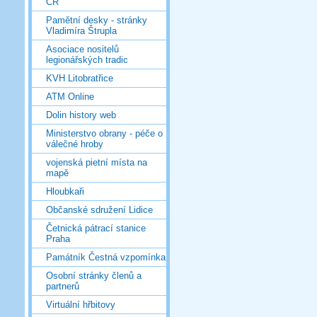
ČR
Pamětní desky - stránky
Vladimíra Štrupla
Asociace nositelů
legionářských tradic
KVH Litobratřice
ATM Online
Dolin history web
Ministerstvo obrany - péče o
válečné hroby
vojenská pietní místa na
mapě
Hloubkaři
Občanské sdružení Lidice
Četnická pátrací stanice
Praha
Památník Čestná vzpomínka
Osobní stránky členů a
partnerů
Virtuální hřbitovy