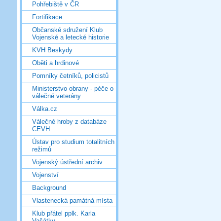
Pohřebiště v ČR
Fortifikace
Občanské sdružení Klub
Vojenské a letecké historie
KVH Beskydy
Oběti a hrdinové
Pomníky četníků, policistů
Ministerstvo obrany - péče o
válečné veterány
Válka.cz
Válečné hroby z databáze
CEVH
Ústav pro studium totalitních
režimů
Vojenský ústřední archiv
Vojenství
Background
Vlastenecká památná místa
Klub přátel pplk. Karla
Vašátky