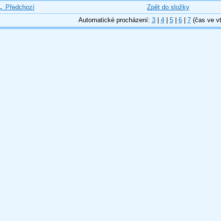
← Předchozí
Zpět do složky
Automatické procházení:
3
|
4
|
5
|
6
|
7
(čas ve vt