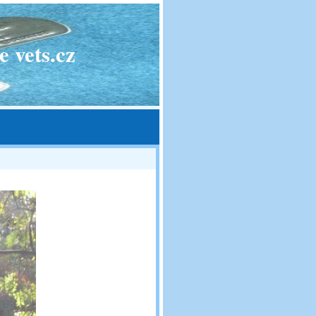
 vets.cz