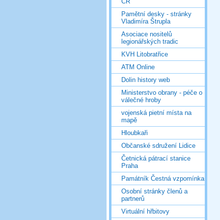
ČR
Pamětní desky - stránky
Vladimíra Štrupla
Asociace nositelů
legionářských tradic
KVH Litobratřice
ATM Online
Dolin history web
Ministerstvo obrany - péče o
válečné hroby
vojenská pietní místa na
mapě
Hloubkaři
Občanské sdružení Lidice
Četnická pátrací stanice
Praha
Památník Čestná vzpomínka
Osobní stránky členů a
partnerů
Virtuální hřbitovy