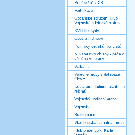
Pohřebiště v ČR
Fortifikace
Občanské sdružení Klub
Vojenské a letecké historie
KVH Beskydy
Oběti a hrdinové
Pomníky četníků, policistů
Ministerstvo obrany - péče o
válečné veterány
Válka.cz
Válečné hroby z databáze
CEVH
Ústav pro studium totalitních
režimů
Vojenský ústřední archiv
Vojenství
Background
Vlastenecká památná místa
Klub přátel pplk. Karla
Vašátky