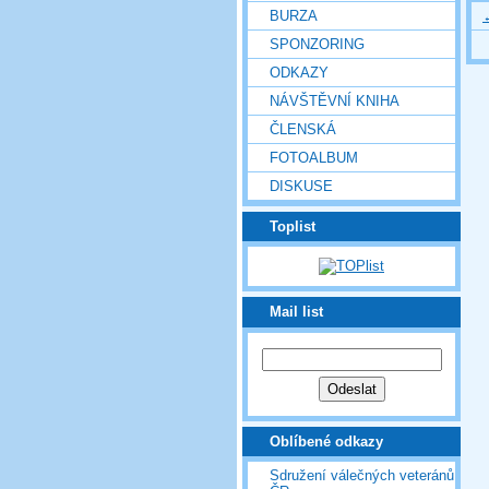
BURZA
SPONZORING
ODKAZY
NÁVŠTĚVNÍ KNIHA
ČLENSKÁ
FOTOALBUM
DISKUSE
Toplist
Mail list
Oblíbené odkazy
Sdružení válečných veteránů