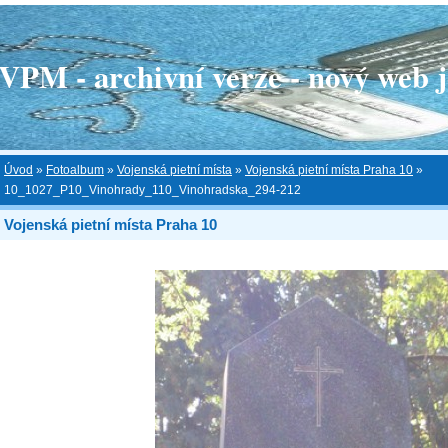
 - archivní verze - nový web je
Úvod
»
Fotoalbum
»
Vojenská pietní místa
»
Vojenská pietní místa Praha 10
»
10_1027_P10_Vinohrady_110_Vinohradska_294-212
Vojenská pietní místa Praha 10