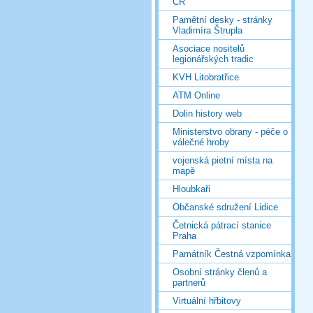
ČR
Pamětní desky - stránky
Vladimíra Štrupla
Asociace nositelů
legionářských tradic
KVH Litobratřice
ATM Online
Dolin history web
Ministerstvo obrany - péče o
válečné hroby
vojenská pietní místa na
mapě
Hloubkaři
Občanské sdružení Lidice
Četnická pátrací stanice
Praha
Památník Čestná vzpomínka
Osobní stránky členů a
partnerů
Virtuální hřbitovy