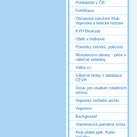
Pohřebiště v ČR
Fortifikace
Občanské sdružení Klub
Vojenské a letecké historie
KVH Beskydy
Oběti a hrdinové
Pomníky četníků, policistů
Ministerstvo obrany - péče o
válečné veterány
Válka.cz
Válečné hroby z databáze
CEVH
Ústav pro studium totalitních
režimů
Vojenský ústřední archiv
Vojenství
Background
Vlastenecká památná místa
Klub přátel pplk. Karla
Vašátky