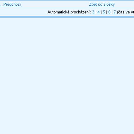
← Předchozí
Zpět do složky
Automatické procházení:
3
|
4
|
5
|
6
|
7
(čas ve vt