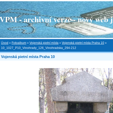
 - archivní verze - nový web je
Úvod
»
Fotoalbum
»
Vojenská pietní místa
»
Vojenská pietní místa Praha 10
»
10_1027_P10_Vinohrady_126_Vinohradska_294-212
Vojenská pietní místa Praha 10