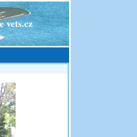
 vets.cz