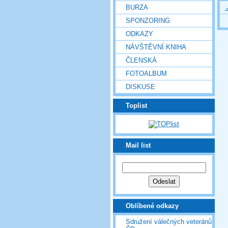
BURZA
SPONZORING
ODKAZY
NÁVŠTĚVNÍ KNIHA
ČLENSKÁ
FOTOALBUM
DISKUSE
Toplist
Mail list
Oblíbené odkazy
Sdružení válečných veteránů