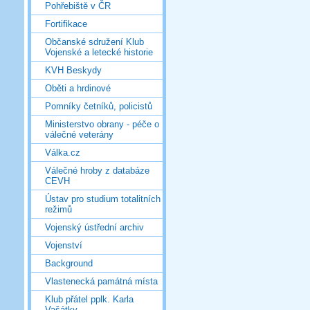
Pohřebiště v ČR
Fortifikace
Občanské sdružení Klub
Vojenské a letecké historie
KVH Beskydy
Oběti a hrdinové
Pomníky četníků, policistů
Ministerstvo obrany - péče o
válečné veterány
Válka.cz
Válečné hroby z databáze
CEVH
Ústav pro studium totalitních
režimů
Vojenský ústřední archiv
Vojenství
Background
Vlastenecká památná místa
Klub přátel pplk. Karla
Vašátky