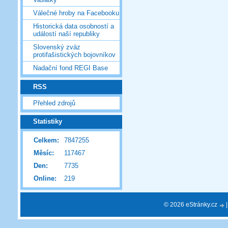
Válečné hroby na Facebooku
Historická data osobností a
událostí naší republiky
Slovenský zväz
protifašistických bojovníkov
Nadační fond REGI Base
RSS
Přehled zdrojů
Statistiky
Celkem:
7847255
Měsíc:
117467
Den:
7735
Online:
219
© 2026 eStránky.cz