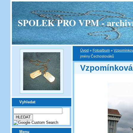
SPOLEK PRO VPM - archivní v
Úvod
»
Fotoalbum
»
Vzpomínkov
jmény Čechoslováků
Vzpomínková 
Vyhledat
Menu