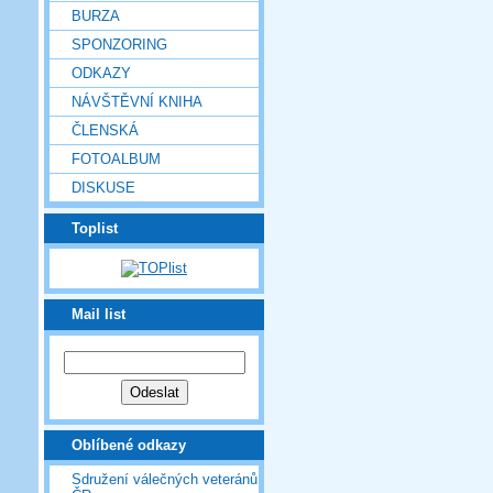
BURZA
SPONZORING
ODKAZY
NÁVŠTĚVNÍ KNIHA
ČLENSKÁ
FOTOALBUM
DISKUSE
Toplist
Mail list
Oblíbené odkazy
Sdružení válečných veteránů