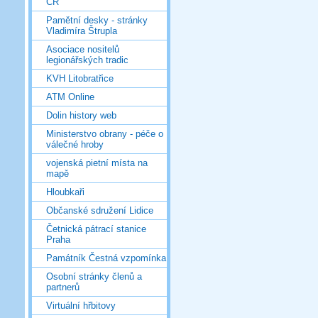
ČR
Pamětní desky - stránky
Vladimíra Štrupla
Asociace nositelů
legionářských tradic
KVH Litobratřice
ATM Online
Dolin history web
Ministerstvo obrany - péče o
válečné hroby
vojenská pietní místa na
mapě
Hloubkaři
Občanské sdružení Lidice
Četnická pátrací stanice
Praha
Památník Čestná vzpomínka
Osobní stránky členů a
partnerů
Virtuální hřbitovy