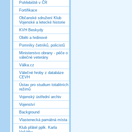
Pohřebiště v ČR
Fortifikace
Občanské sdružení Klub
Vojenské a letecké historie
KVH Beskydy
Oběti a hrdinové
Pomníky četníků, policistů
Ministerstvo obrany - péče o
válečné veterány
Válka.cz
Válečné hroby z databáze
CEVH
Ústav pro studium totalitních
režimů
Vojenský ústřední archiv
Vojenství
Background
Vlastenecká památná místa
Klub přátel pplk. Karla
Vašátky