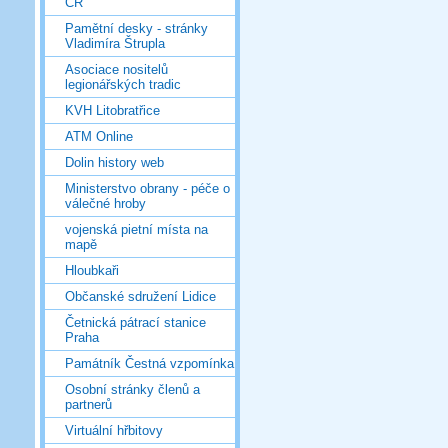
ČR
Pamětní desky - stránky
Vladimíra Štrupla
Asociace nositelů
legionářských tradic
KVH Litobratřice
ATM Online
Dolin history web
Ministerstvo obrany - péče o
válečné hroby
vojenská pietní místa na
mapě
Hloubkaři
Občanské sdružení Lidice
Četnická pátrací stanice
Praha
Památník Čestná vzpomínka
Osobní stránky členů a
partnerů
Virtuální hřbitovy