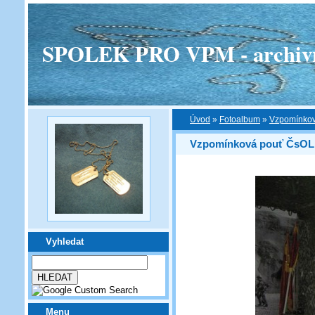
SPOLEK PRO VPM - archivní v
Úvod
»
Fotoalbum
»
Vzpomínkov
Vzpomínková pouť ČsOL n
Vyhledat
Menu