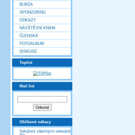
BURZA
SPONZORING
ODKAZY
NÁVŠTĚVNÍ KNIHA
ČLENSKÁ
FOTOALBUM
DISKUSE
Toplist
Mail list
Oblíbené odkazy
Sdružení válečných veteránů