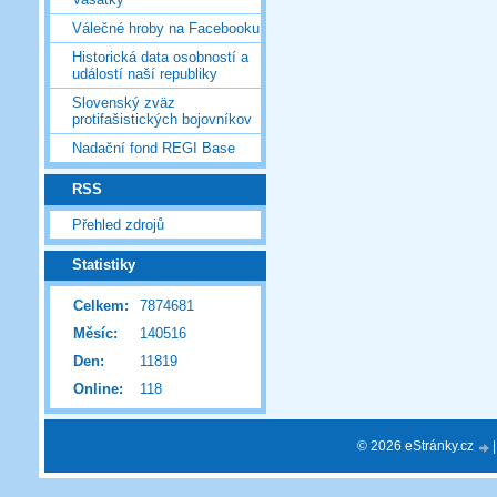
Válečné hroby na Facebooku
Historická data osobností a
událostí naší republiky
Slovenský zväz
protifašistických bojovníkov
Nadační fond REGI Base
RSS
Přehled zdrojů
Statistiky
Celkem:
7874681
Měsíc:
140516
Den:
11819
Online:
118
© 2026 eStránky.cz