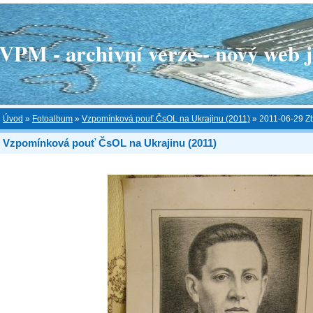
 - archivní verze - nový web je
Úvod
»
Fotoalbum
»
Vzpomínková pouť ČsOL na Ukrajinu (2011)
»
2011-06-29 Z
Vzpomínková pouť ČsOL na Ukrajinu (2011)