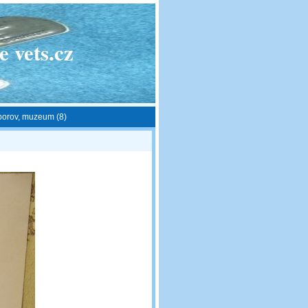
 vets.cz
borov, muzeum (8)