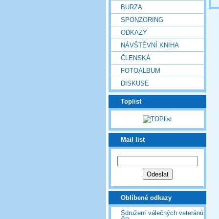
BURZA
SPONZORING
ODKAZY
NÁVŠTĚVNÍ KNIHA
ČLENSKÁ
FOTOALBUM
DISKUSE
Toplist
Mail list
Oblíbené odkazy
Sdružení válečných veteránů