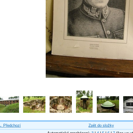
← Předchozí
Zpět do složky