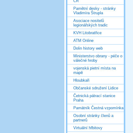
ČR
Pamětní desky - stránky
Vladimíra Štrupla
Asociace nositelů
legionářských tradic
KVH Litobratřice
ATM Online
Dolin history web
Ministerstvo obrany - péče o
válečné hroby
vojenská pietní místa na
mapě
Hloubkaři
Občanské sdružení Lidice
Četnická pátrací stanice
Praha
Památník Čestná vzpomínka
Osobní stránky členů a
partnerů
Virtuální hřbitovy