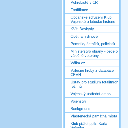
Pohřebiště v ČR
Fortifikace
Občanské sdružení Klub
Vojenské a letecké historie
KVH Beskydy
Oběti a hrdinové
Pomníky četníků, policistů
Ministerstvo obrany - péče o
válečné veterány
Válka.cz
Válečné hroby z databáze
CEVH
Ústav pro studium totalitních
režimů
Vojenský ústřední archiv
Vojenství
Background
Vlastenecká památná místa
Klub přátel pplk. Karla
Vašátky