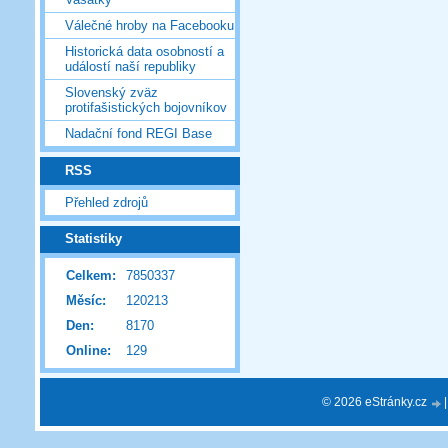
Válečné hroby na Facebooku
Historická data osobností a
událostí naší republiky
Slovenský zväz
protifašistických bojovníkov
Nadační fond REGI Base
RSS
Přehled zdrojů
Statistiky
Celkem:
7850337
Měsíc:
120213
Den:
8170
Online:
129
© 2026 eStránky.cz