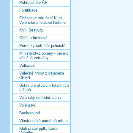
Pohřebiště v ČR
Fortifikace
Občanské sdružení Klub
Vojenské a letecké historie
KVH Beskydy
Oběti a hrdinové
Pomníky četníků, policistů
Ministerstvo obrany - péče o
válečné veterány
Válka.cz
Válečné hroby z databáze
CEVH
Ústav pro studium totalitních
režimů
Vojenský ústřední archiv
Vojenství
Background
Vlastenecká památná místa
Klub přátel pplk. Karla
Vašátky