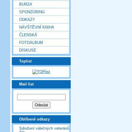
BURZA
SPONZORING
ODKAZY
NÁVŠTĚVNÍ KNIHA
ČLENSKÁ
FOTOALBUM
DISKUSE
Toplist
Mail list
Oblíbené odkazy
Sdružení válečných veteránů