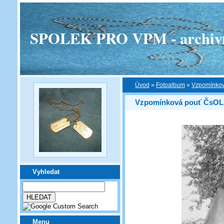
SPOLEK PRO VPM - archivní v
Úvod
»
Fotoalbum
»
Vzpomínkov
Vzpomínková pouť ČsOL n
Vyhledat
Menu