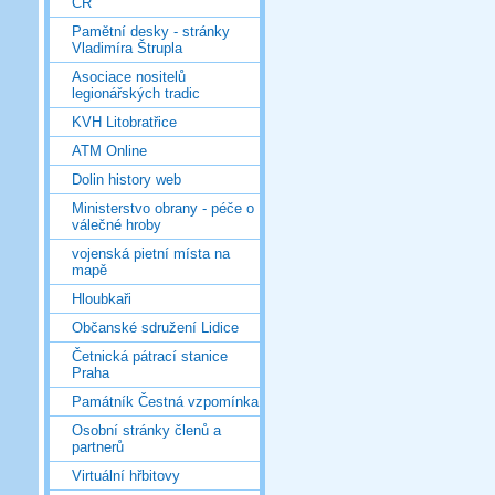
ČR
Pamětní desky - stránky
Vladimíra Štrupla
Asociace nositelů
legionářských tradic
KVH Litobratřice
ATM Online
Dolin history web
Ministerstvo obrany - péče o
válečné hroby
vojenská pietní místa na
mapě
Hloubkaři
Občanské sdružení Lidice
Četnická pátrací stanice
Praha
Památník Čestná vzpomínka
Osobní stránky členů a
partnerů
Virtuální hřbitovy