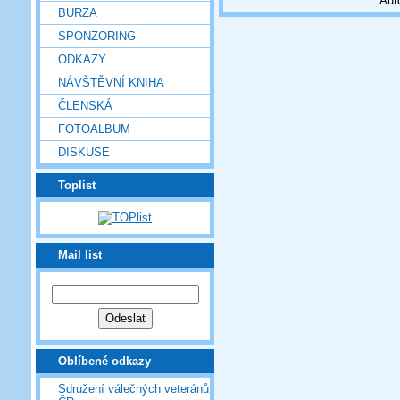
Aut
BURZA
SPONZORING
ODKAZY
NÁVŠTĚVNÍ KNIHA
ČLENSKÁ
FOTOALBUM
DISKUSE
Toplist
Mail list
Oblíbené odkazy
Sdružení válečných veteránů