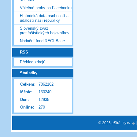
Válečné hroby na Facebooku
Historická data osobností a
událostí naší republiky
Slovenský zväz
protifašistických bojovníkov
Nadační fond REGI Base
RSS
Přehled zdrojů
Statistiky
Celkem:
7862162
Měsíc:
130240
Den:
12935
Online:
270
© 2026 eStránky.cz