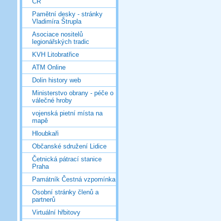
ČR
Pamětní desky - stránky
Vladimíra Štrupla
Asociace nositelů
legionářských tradic
KVH Litobratřice
ATM Online
Dolin history web
Ministerstvo obrany - péče o
válečné hroby
vojenská pietní místa na
mapě
Hloubkaři
Občanské sdružení Lidice
Četnická pátrací stanice
Praha
Památník Čestná vzpomínka
Osobní stránky členů a
partnerů
Virtuální hřbitovy