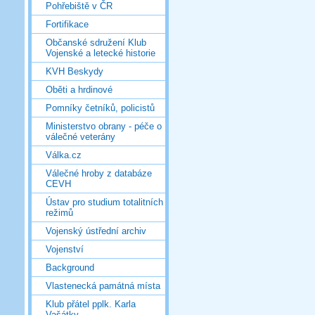
Pohřebiště v ČR
Fortifikace
Občanské sdružení Klub
Vojenské a letecké historie
KVH Beskydy
Oběti a hrdinové
Pomníky četníků, policistů
Ministerstvo obrany - péče o
válečné veterány
Válka.cz
Válečné hroby z databáze
CEVH
Ústav pro studium totalitních
režimů
Vojenský ústřední archiv
Vojenství
Background
Vlastenecká památná místa
Klub přátel pplk. Karla
Vašátky