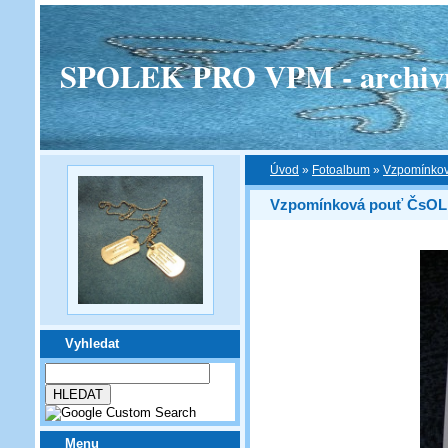
SPOLEK PRO VPM - archivní v
Úvod
»
Fotoalbum
»
Vzpomínkov
Vzpomínková pouť ČsOL n
Vyhledat
Menu