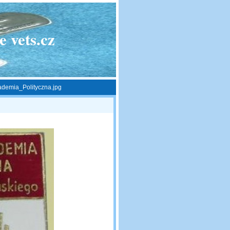
 vets.cz
emia_Polityczna.jpg