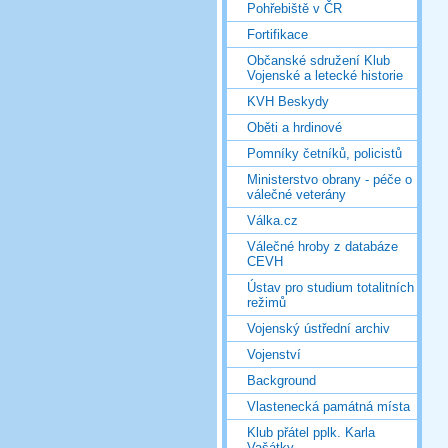
Pohřebiště v ČR
Fortifikace
Občanské sdružení Klub
Vojenské a letecké historie
KVH Beskydy
Oběti a hrdinové
Pomníky četníků, policistů
Ministerstvo obrany - péče o
válečné veterány
Válka.cz
Válečné hroby z databáze
CEVH
Ústav pro studium totalitních
režimů
Vojenský ústřední archiv
Vojenství
Background
Vlastenecká památná místa
Klub přátel pplk. Karla
Vašátky