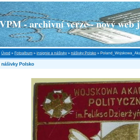
 - archivní verze - nový web je
Úvod
»
Fotoalbum
»
insignie a nášivky
»
nášivky Polsko
»
Poland_Wojskowa_Akad
nášivky Polsko