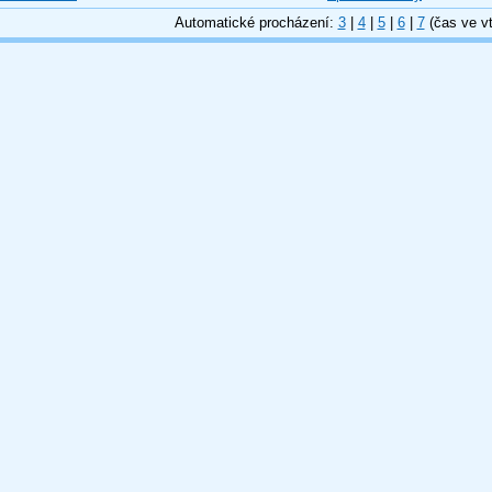
Automatické procházení:
3
|
4
|
5
|
6
|
7
(čas ve vt