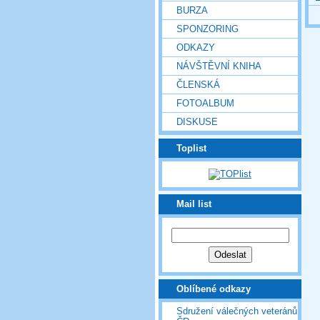
BURZA
SPONZORING
ODKAZY
NÁVŠTĚVNÍ KNIHA
ČLENSKÁ
FOTOALBUM
DISKUSE
Toplist
Mail list
Oblíbené odkazy
Sdružení válečných veteránů