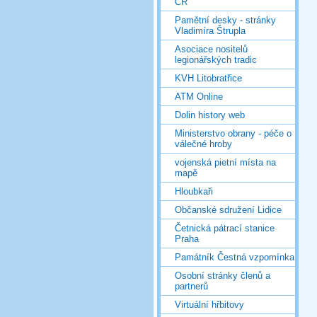
ČR
Pamětní desky - stránky
Vladimíra Štrupla
Asociace nositelů
legionářských tradic
KVH Litobratřice
ATM Online
Dolin history web
Ministerstvo obrany - péče o
válečné hroby
vojenská pietní místa na
mapě
Hloubkaři
Občanské sdružení Lidice
Četnická pátrací stanice
Praha
Památník Čestná vzpomínka
Osobní stránky členů a
partnerů
Virtuální hřbitovy