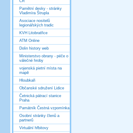
ČR
Pamětní desky - stránky
Vladimíra Štrupla
Asociace nositelů
legionářských tradic
KVH Litobratřice
ATM Online
Dolin history web
Ministerstvo obrany - péče o
válečné hroby
vojenská pietní místa na
mapě
Hloubkaři
Občanské sdružení Lidice
Četnická pátrací stanice
Praha
Památník Čestná vzpomínka
Osobní stránky členů a
partnerů
Virtuální hřbitovy