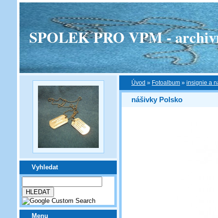
SPOLEK PRO VPM - archivní v
Úvod
»
Fotoalbum
»
insignie a n
nášivky Polsko
Vyhledat
Menu