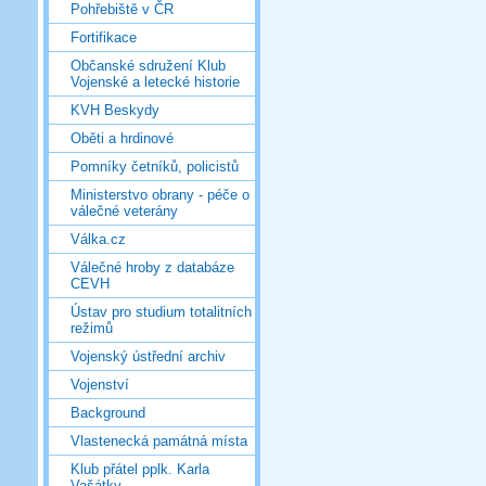
Pohřebiště v ČR
Fortifikace
Občanské sdružení Klub
Vojenské a letecké historie
KVH Beskydy
Oběti a hrdinové
Pomníky četníků, policistů
Ministerstvo obrany - péče o
válečné veterány
Válka.cz
Válečné hroby z databáze
CEVH
Ústav pro studium totalitních
režimů
Vojenský ústřední archiv
Vojenství
Background
Vlastenecká památná místa
Klub přátel pplk. Karla
Vašátky