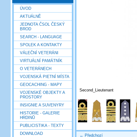
ÚVOD
AKTUÁLNĚ
JEDNOTA ČSOL ČESKÝ
BROD
SEARCH - LANGUAGE
SPOLEK A KONTAKTY
VÁLEČNÍ VETERÁNI
VIRTUÁLNÍ PAMÁTNÍK
O VETERÁNECH
VOJENSKÁ PIETNÍ MÍSTA
GEOCACHING - MAPY
Second_Lieutenant
VOJENSKÉ OBJEKTY A
PROSTORY
INSIGNIE A SUVENYRY
HISTORIE - GALERIE
HRDINŮ
PUBLICISTIKA - TEXTY
DOWNLOAD
← Předchozí