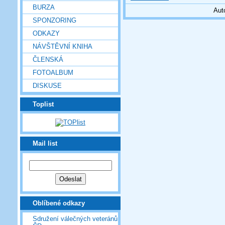
BURZA
Aut
SPONZORING
ODKAZY
NÁVŠTĚVNÍ KNIHA
ČLENSKÁ
FOTOALBUM
DISKUSE
Toplist
Mail list
Oblíbené odkazy
Sdružení válečných veteránů