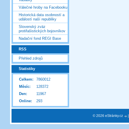
Válečné hroby na Facebooku
Historická data osobností a
událostí naší republiky
Slovenský zväz
protifašistických bojovníkov
Nadační fond REGI Base
RSS
Přehled zdrojů
Statistiky
Celkem:
7860012
Měsíc:
128372
Den:
11967
Online:
293
© 2026 eStránky.cz