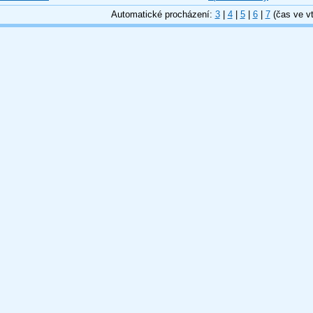
Automatické procházení:
3
|
4
|
5
|
6
|
7
(čas ve vt