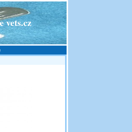
 vets.cz
g