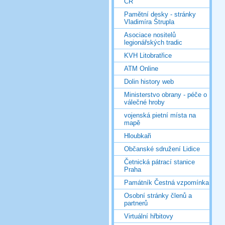
ČR
Pamětní desky - stránky
Vladimíra Štrupla
Asociace nositelů
legionářských tradic
KVH Litobratřice
ATM Online
Dolin history web
Ministerstvo obrany - péče o
válečné hroby
vojenská pietní místa na
mapě
Hloubkaři
Občanské sdružení Lidice
Četnická pátrací stanice
Praha
Památník Čestná vzpomínka
Osobní stránky členů a
partnerů
Virtuální hřbitovy