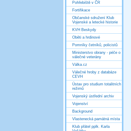
Pohřebiště v ČR
Fortifikace
Občanské sdružení Klub
Vojenské a letecké historie
KVH Beskydy
Oběti a hrdinové
Pomníky četníků, policistů
Ministerstvo obrany - péče o
válečné veterány
Válka.cz
Válečné hroby z databáze
CEVH
Ústav pro studium totalitních
režimů
Vojenský ústřední archiv
Vojenství
Background
Vlastenecká památná místa
Klub přátel pplk. Karla
Vašátky