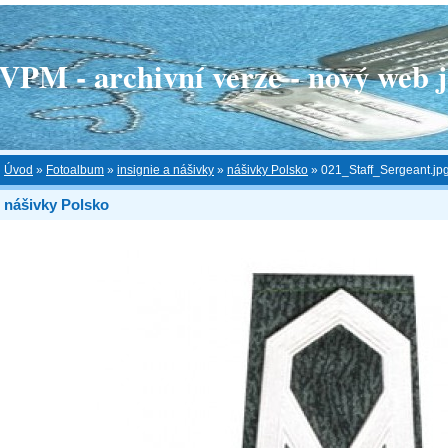
 - archivní verze - nový web je
Úvod
»
Fotoalbum
»
insignie a nášivky
»
nášivky Polsko
»
021_Staff_Sergeant.jp
nášivky Polsko