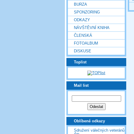
BURZA
SPONZORING
ODKAZY
NÁVŠTĚVNÍ KNIHA
ČLENSKÁ
FOTOALBUM
DISKUSE
Toplist
Mail list
Oblíbené odkazy
Sdružení válečných veteránů