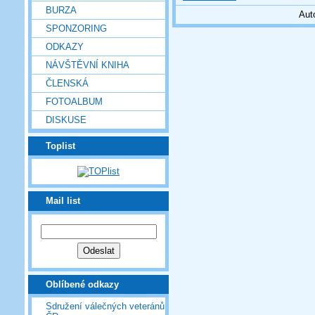
BURZA
Aut
SPONZORING
ODKAZY
NÁVŠTĚVNÍ KNIHA
ČLENSKÁ
FOTOALBUM
DISKUSE
Toplist
Mail list
Oblíbené odkazy
Sdružení válečných veteránů