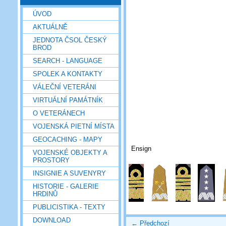
ÚVOD
AKTUÁLNĚ
JEDNOTA ČSOL ČESKÝ
BROD
SEARCH - LANGUAGE
SPOLEK A KONTAKTY
VÁLEČNÍ VETERÁNI
VIRTUÁLNÍ PAMÁTNÍK
O VETERÁNECH
VOJENSKÁ PIETNÍ MÍSTA
GEOCACHING - MAPY
Ensign
VOJENSKÉ OBJEKTY A
PROSTORY
INSIGNIE A SUVENYRY
HISTORIE - GALERIE
HRDINŮ
PUBLICISTIKA - TEXTY
DOWNLOAD
← Předchozí