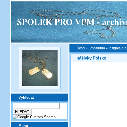
SPOLEK PRO VPM - archivní v
Úvod
»
Fotoalbum
»
insignie a n
nášivky Polsko
Vyhledat
Menu