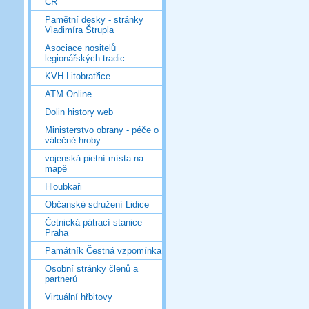
ČR
Pamětní desky - stránky
Vladimíra Štrupla
Asociace nositelů
legionářských tradic
KVH Litobratřice
ATM Online
Dolin history web
Ministerstvo obrany - péče o
válečné hroby
vojenská pietní místa na
mapě
Hloubkaři
Občanské sdružení Lidice
Četnická pátrací stanice
Praha
Památník Čestná vzpomínka
Osobní stránky členů a
partnerů
Virtuální hřbitovy