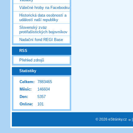
Válečné hroby na Facebooku
Historická data osobností a
událostí naší republiky
Slovenský zväz
protifašistických bojovníkov
Nadační fond REGI Base
RSS
Přehled zdrojů
Statistiky
Celkem:
7883465
Měsíc:
146604
Den:
5357
Online:
101
© 2026 eStránky.cz