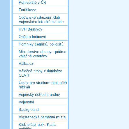
Pohřebiště v ČR
Fortifikace
Občanské sdružení Klub
Vojenské a letecké historie
KVH Beskydy
Oběti a hrdinové
Pomníky četníků, policistů
Ministerstvo obrany - péče o
válečné veterány
Válka.cz
Válečné hroby z databáze
CEVH
Ústav pro studium totalitních
režimů
Vojenský ústřední archiv
Vojenství
Background
Vlastenecká památná místa
Klub přátel pplk. Karla
Vašátky