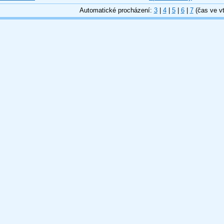
Automatické procházení:
3
|
4
|
5
|
6
|
7
(čas ve vt