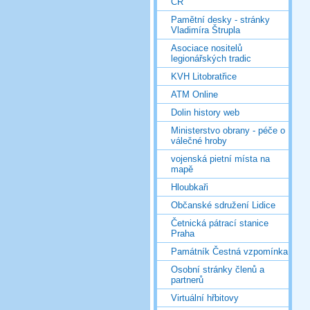
ČR
Pamětní desky - stránky
Vladimíra Štrupla
Asociace nositelů
legionářských tradic
KVH Litobratřice
ATM Online
Dolin history web
Ministerstvo obrany - péče o
válečné hroby
vojenská pietní místa na
mapě
Hloubkaři
Občanské sdružení Lidice
Četnická pátrací stanice
Praha
Památník Čestná vzpomínka
Osobní stránky členů a
partnerů
Virtuální hřbitovy