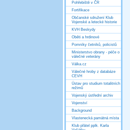
Pohřebiště v ČR
Fortifikace
Občanské sdružení Klub
Vojenské a letecké historie
KVH Beskydy
Oběti a hrdinové
Pomníky četníků, policistů
Ministerstvo obrany - péče o
válečné veterány
Válka.cz
Válečné hroby z databáze
CEVH
Ústav pro studium totalitních
režimů
Vojenský ústřední archiv
Vojenství
Background
Vlastenecká památná místa
Klub přátel pplk. Karla
Vašátky