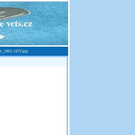
 vets.cz
ol_1952-1972.jpg