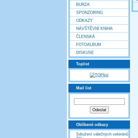
BURZA
SPONZORING
ODKAZY
NÁVŠTĚVNÍ KNIHA
ČLENSKÁ
FOTOALBUM
DISKUSE
Toplist
Mail list
Oblíbené odkazy
Sdružení válečných veteránů