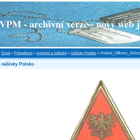
 - archivní verze - nový web je
Úvod
»
Fotoalbum
»
insignie a nášivky
»
nášivky Polsko
»
Poland_Officers_Scho
nášivky Polsko