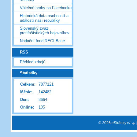
Válečné hroby na Facebooku
Historická data osobností a
událostí naší republiky
Slovenský zväz
protifašistických bojovníkov
Nadační fond REGI Base
RSS
Přehled zdrojů
Statistiky
Celkem:
7877121
Měsíc:
142482
Den:
8664
Online:
105
© 2026 eStránky.cz