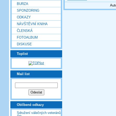
BURZA
Aut
SPONZORING
ODKAZY
NÁVŠTĚVNÍ KNIHA
ČLENSKÁ
FOTOALBUM
DISKUSE
Toplist
Mail list
Oblíbené odkazy
Sdružení válečných veteránů