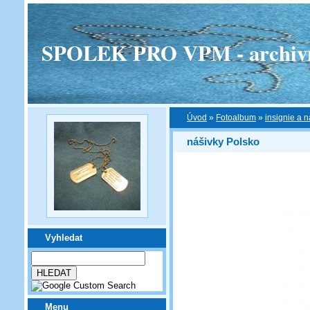
SPOLEK PRO VPM - archivní v
Úvod
»
Fotoalbum
»
insignie a n
nášivky Polsko
Vyhledat
Menu