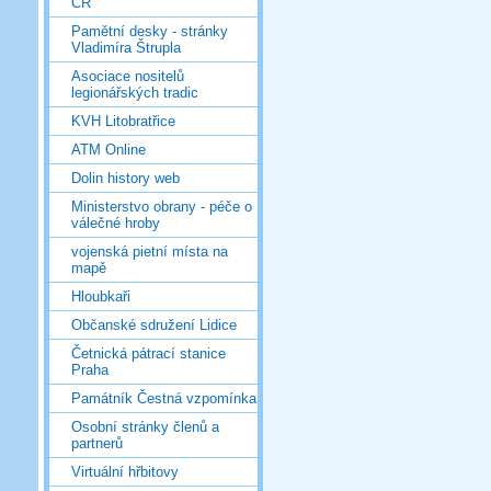
ČR
Pamětní desky - stránky
Vladimíra Štrupla
Asociace nositelů
legionářských tradic
KVH Litobratřice
ATM Online
Dolin history web
Ministerstvo obrany - péče o
válečné hroby
vojenská pietní místa na
mapě
Hloubkaři
Občanské sdružení Lidice
Četnická pátrací stanice
Praha
Památník Čestná vzpomínka
Osobní stránky členů a
partnerů
Virtuální hřbitovy