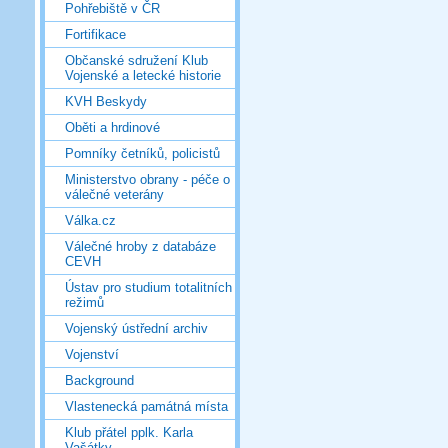
Pohřebiště v ČR
Fortifikace
Občanské sdružení Klub
Vojenské a letecké historie
KVH Beskydy
Oběti a hrdinové
Pomníky četníků, policistů
Ministerstvo obrany - péče o
válečné veterány
Válka.cz
Válečné hroby z databáze
CEVH
Ústav pro studium totalitních
režimů
Vojenský ústřední archiv
Vojenství
Background
Vlastenecká památná místa
Klub přátel pplk. Karla
Vašátky