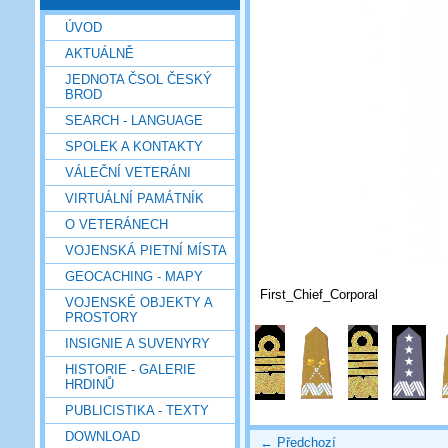
ÚVOD
AKTUÁLNĚ
JEDNOTA ČSOL ČESKÝ
BROD
SEARCH - LANGUAGE
SPOLEK A KONTAKTY
VÁLEČNÍ VETERÁNI
VIRTUÁLNÍ PAMÁTNÍK
O VETERÁNECH
VOJENSKÁ PIETNÍ MÍSTA
GEOCACHING - MAPY
First_Chief_Corporal
VOJENSKÉ OBJEKTY A
PROSTORY
INSIGNIE A SUVENYRY
HISTORIE - GALERIE
HRDINŮ
PUBLICISTIKA - TEXTY
DOWNLOAD
← Předchozí