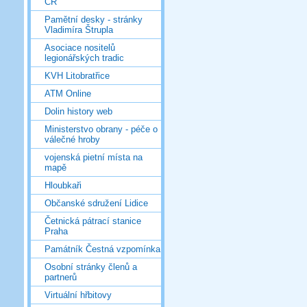
ČR
Pamětní desky - stránky
Vladimíra Štrupla
Asociace nositelů
legionářských tradic
KVH Litobratřice
ATM Online
Dolin history web
Ministerstvo obrany - péče o
válečné hroby
vojenská pietní místa na
mapě
Hloubkaři
Občanské sdružení Lidice
Četnická pátrací stanice
Praha
Památník Čestná vzpomínka
Osobní stránky členů a
partnerů
Virtuální hřbitovy