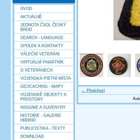
ÚVOD
AKTUÁLNĚ
JEDNOTA ČSOL ČESKÝ
BROD
SEARCH - LANGUAGE
SPOLEK A KONTAKTY
VÁLEČNÍ VETERÁNI
VIRTUÁLNÍ PAMÁTNÍK
O VETERÁNECH
VOJENSKÁ PIETNÍ MÍSTA
GEOCACHING - MAPY
← Předchozí
VOJENSKÉ OBJEKTY A
Aut
PROSTORY
INSIGNIE A SUVENYRY
HISTORIE - GALERIE
HRDINŮ
PUBLICISTIKA - TEXTY
DOWNLOAD