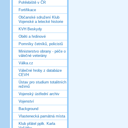
Pohřebiště v ČR
Fortifikace
Občanské sdružení Klub
Vojenské a letecké historie
KVH Beskydy
Oběti a hrdinové
Pomníky četníků, policistů
Ministerstvo obrany - péče o
válečné veterány
Válka.cz
Válečné hroby z databáze
CEVH
Ústav pro studium totalitních
režimů
Vojenský ústřední archiv
Vojenství
Background
Vlastenecká památná místa
Klub přátel pplk. Karla
Vašátky