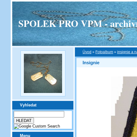
SPOLEK PRO VPM - archivní v
Úvod
»
Fotoalbum
»
insignie a n
Insignie
Vyhledat
Menu