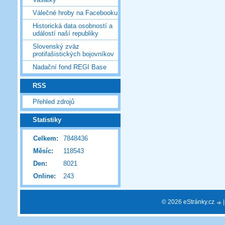
Válečné hroby na Facebooku
Historická data osobností a
událostí naší republiky
Slovenský zväz
protifašistických bojovníkov
Nadační fond REGI Base
RSS
Přehled zdrojů
Statistiky
Celkem:
7848436
Měsíc:
118543
Den:
8021
Online:
243
© 2026 eStránky.cz