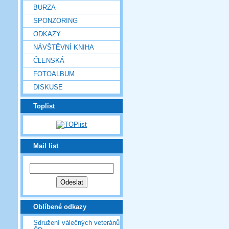
BURZA
SPONZORING
ODKAZY
NÁVŠTĚVNÍ KNIHA
ČLENSKÁ
FOTOALBUM
DISKUSE
Toplist
Mail list
Oblíbené odkazy
Sdružení válečných veteránů