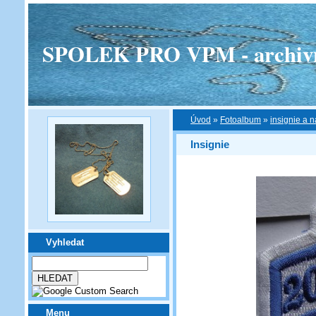
SPOLEK PRO VPM - archivní v
Úvod
»
Fotoalbum
»
insignie a n
Insignie
Vyhledat
Menu