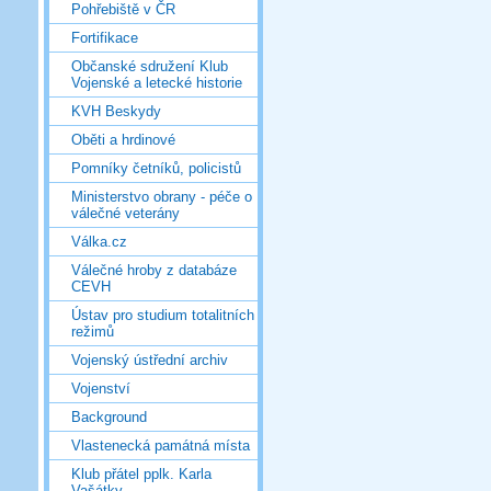
Pohřebiště v ČR
Fortifikace
Občanské sdružení Klub
Vojenské a letecké historie
KVH Beskydy
Oběti a hrdinové
Pomníky četníků, policistů
Ministerstvo obrany - péče o
válečné veterány
Válka.cz
Válečné hroby z databáze
CEVH
Ústav pro studium totalitních
režimů
Vojenský ústřední archiv
Vojenství
Background
Vlastenecká památná místa
Klub přátel pplk. Karla
Vašátky