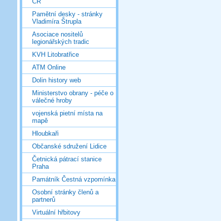
ČR
Pamětní desky - stránky
Vladimíra Štrupla
Asociace nositelů
legionářských tradic
KVH Litobratřice
ATM Online
Dolin history web
Ministerstvo obrany - péče o
válečné hroby
vojenská pietní místa na
mapě
Hloubkaři
Občanské sdružení Lidice
Četnická pátrací stanice
Praha
Památník Čestná vzpomínka
Osobní stránky členů a
partnerů
Virtuální hřbitovy