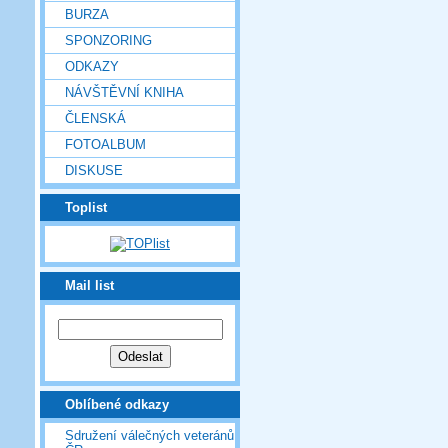
BURZA
SPONZORING
ODKAZY
NÁVŠTĚVNÍ KNIHA
ČLENSKÁ
FOTOALBUM
DISKUSE
Toplist
Mail list
Oblíbené odkazy
Sdružení válečných veteránů