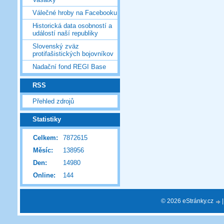
Válečné hroby na Facebooku
Historická data osobností a
událostí naší republiky
Slovenský zväz
protifašistických bojovníkov
Nadační fond REGI Base
RSS
Přehled zdrojů
Statistiky
Celkem:
7872615
Měsíc:
138956
Den:
14980
Online:
144
© 2026 eStránky.cz