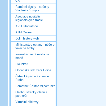
ČR
Pamětní desky - stránky
Vladimíra Štrupla
Asociace nositelů
legionářských tradic
KVH Litobratřice
ATM Online
Dolin history web
Ministerstvo obrany - péče o
válečné hroby
vojenská pietní místa na
mapě
Hloubkaři
Občanské sdružení Lidice
Četnická pátrací stanice
Praha
Památník Čestná vzpomínka
Osobní stránky členů a
partnerů
Virtuální hřbitovy