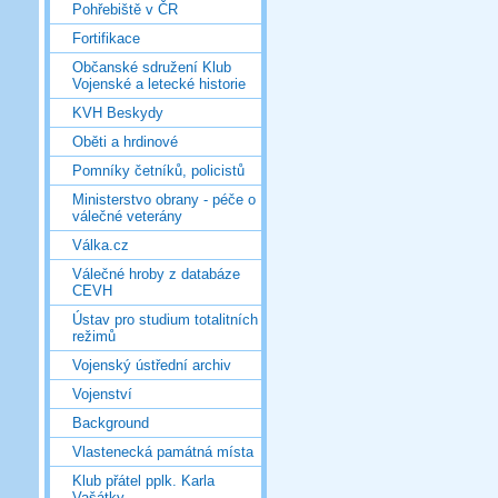
Pohřebiště v ČR
Fortifikace
Občanské sdružení Klub
Vojenské a letecké historie
KVH Beskydy
Oběti a hrdinové
Pomníky četníků, policistů
Ministerstvo obrany - péče o
válečné veterány
Válka.cz
Válečné hroby z databáze
CEVH
Ústav pro studium totalitních
režimů
Vojenský ústřední archiv
Vojenství
Background
Vlastenecká památná místa
Klub přátel pplk. Karla
Vašátky