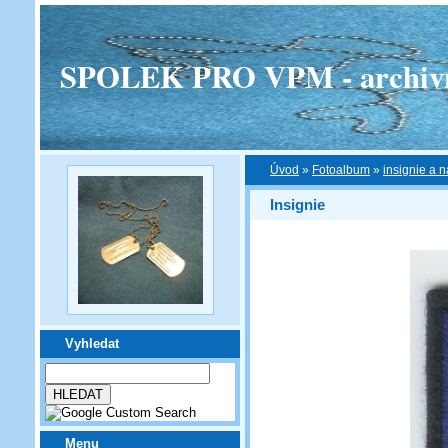
SPOLEK PRO VPM - archivní v
Úvod
»
Fotoalbum
»
insignie a n
Insignie
Vyhledat
Menu