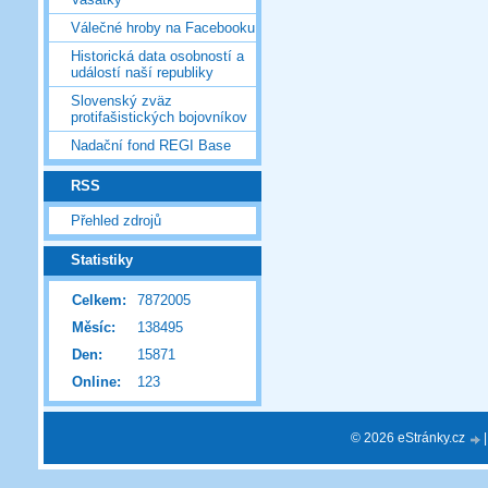
Válečné hroby na Facebooku
Historická data osobností a
událostí naší republiky
Slovenský zväz
protifašistických bojovníkov
Nadační fond REGI Base
RSS
Přehled zdrojů
Statistiky
Celkem:
7872005
Měsíc:
138495
Den:
15871
Online:
123
© 2026 eStránky.cz