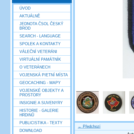
ÚVOD
AKTUÁLNĚ
JEDNOTA ČSOL ČESKÝ
BROD
SEARCH - LANGUAGE
SPOLEK A KONTAKTY
VÁLEČNÍ VETERÁNI
VIRTUÁLNÍ PAMÁTNÍK
O VETERÁNECH
VOJENSKÁ PIETNÍ MÍSTA
GEOCACHING - MAPY
VOJENSKÉ OBJEKTY A
PROSTORY
INSIGNIE A SUVENYRY
HISTORIE - GALERIE
HRDINŮ
PUBLICISTIKA - TEXTY
← Předchozí
DOWNLOAD