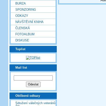
Aut
BURZA
SPONZORING
ODKAZY
NÁVŠTĚVNÍ KNIHA
ČLENSKÁ
FOTOALBUM
DISKUSE
Toplist
Mail list
Oblíbené odkazy
Sdružení válečných veteránů