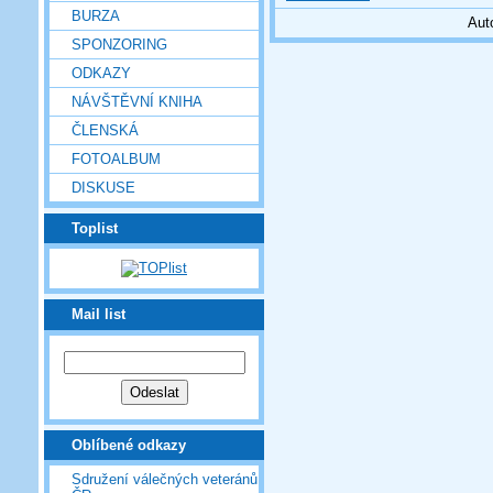
BURZA
Aut
SPONZORING
ODKAZY
NÁVŠTĚVNÍ KNIHA
ČLENSKÁ
FOTOALBUM
DISKUSE
Toplist
Mail list
Oblíbené odkazy
Sdružení válečných veteránů