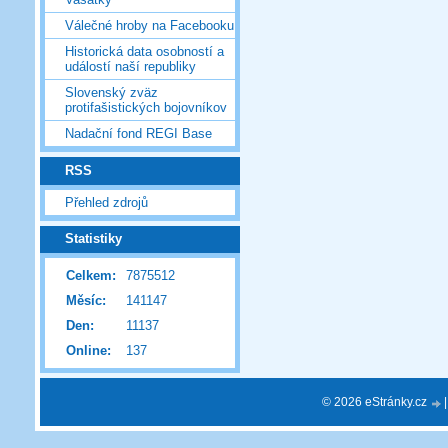
Válečné hroby na Facebooku
Historická data osobností a
událostí naší republiky
Slovenský zväz
protifašistických bojovníkov
Nadační fond REGI Base
RSS
Přehled zdrojů
Statistiky
Celkem:
7875512
Měsíc:
141147
Den:
11137
Online:
137
© 2026 eStránky.cz