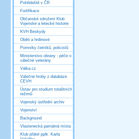
Pohřebiště v ČR
Fortifikace
Občanské sdružení Klub
Vojenské a letecké historie
KVH Beskydy
Oběti a hrdinové
Pomníky četníků, policistů
Ministerstvo obrany - péče o
válečné veterány
Válka.cz
Válečné hroby z databáze
CEVH
Ústav pro studium totalitních
režimů
Vojenský ústřední archiv
Vojenství
Background
Vlastenecká památná místa
Klub přátel pplk. Karla
Vašátky