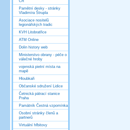
ČR
Pamětní desky - stránky
Vladimíra Štrupla
Asociace nositelů
legionářských tradic
KVH Litobratřice
ATM Online
Dolin history web
Ministerstvo obrany - péče o
válečné hroby
vojenská pietní místa na
mapě
Hloubkaři
Občanské sdružení Lidice
Četnická pátrací stanice
Praha
Památník Čestná vzpomínka
Osobní stránky členů a
partnerů
Virtuální hřbitovy