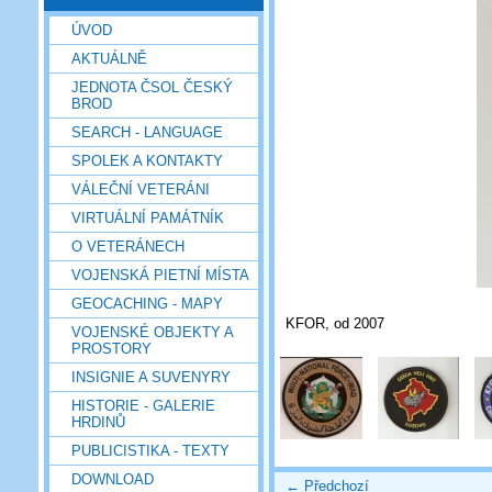
ÚVOD
AKTUÁLNĚ
JEDNOTA ČSOL ČESKÝ
BROD
SEARCH - LANGUAGE
SPOLEK A KONTAKTY
VÁLEČNÍ VETERÁNI
VIRTUÁLNÍ PAMÁTNÍK
O VETERÁNECH
VOJENSKÁ PIETNÍ MÍSTA
GEOCACHING - MAPY
KFOR, od 2007
VOJENSKÉ OBJEKTY A
PROSTORY
INSIGNIE A SUVENYRY
HISTORIE - GALERIE
HRDINŮ
PUBLICISTIKA - TEXTY
DOWNLOAD
← Předchozí