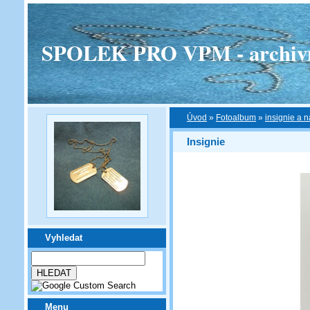
SPOLEK PRO VPM - archivní v
Úvod
»
Fotoalbum
»
insignie a n
Insignie
Vyhledat
Menu