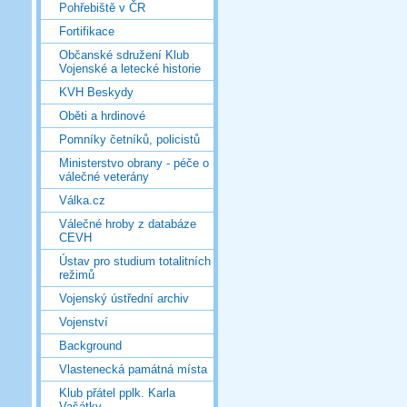
Pohřebiště v ČR
Fortifikace
Občanské sdružení Klub
Vojenské a letecké historie
KVH Beskydy
Oběti a hrdinové
Pomníky četníků, policistů
Ministerstvo obrany - péče o
válečné veterány
Válka.cz
Válečné hroby z databáze
CEVH
Ústav pro studium totalitních
režimů
Vojenský ústřední archiv
Vojenství
Background
Vlastenecká památná místa
Klub přátel pplk. Karla
Vašátky