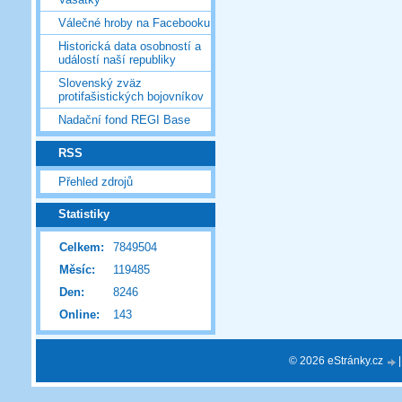
Válečné hroby na Facebooku
Historická data osobností a
událostí naší republiky
Slovenský zväz
protifašistických bojovníkov
Nadační fond REGI Base
RSS
Přehled zdrojů
Statistiky
Celkem:
7849504
Měsíc:
119485
Den:
8246
Online:
143
© 2026 eStránky.cz