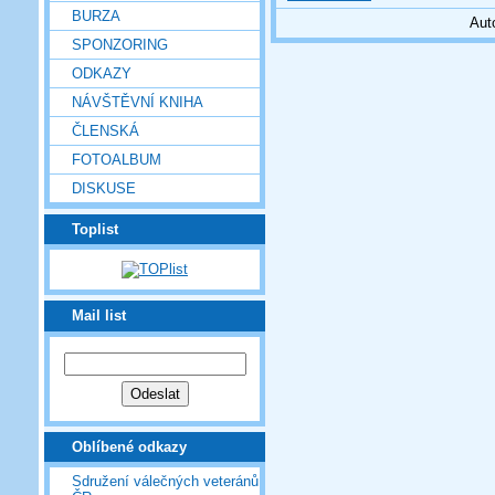
BURZA
Aut
SPONZORING
ODKAZY
NÁVŠTĚVNÍ KNIHA
ČLENSKÁ
FOTOALBUM
DISKUSE
Toplist
Mail list
Oblíbené odkazy
Sdružení válečných veteránů