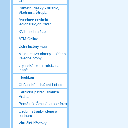
ČR
Pamětní desky - stránky
Vladimíra Štrupla
Asociace nositelů
legionářských tradic
KVH Litobratřice
ATM Online
Dolin history web
Ministerstvo obrany - péče o
válečné hroby
vojenská pietní místa na
mapě
Hloubkaři
Občanské sdružení Lidice
Četnická pátrací stanice
Praha
Památník Čestná vzpomínka
Osobní stránky členů a
partnerů
Virtuální hřbitovy