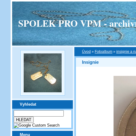
SPOLEK PRO VPM - archivní v
Úvod
»
Fotoalbum
»
insignie a n
Insignie
Vyhledat
Menu