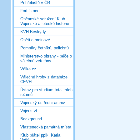
Pohřebiště v ČR
Fortifikace
Občanské sdružení Klub
Vojenské a letecké historie
KVH Beskydy
Oběti a hrdinové
Pomníky četníků, policistů
Ministerstvo obrany - péče o
válečné veterány
Válka.cz
Válečné hroby z databáze
CEVH
Ústav pro studium totalitních
režimů
Vojenský ústřední archiv
Vojenství
Background
Vlastenecká památná místa
Klub přátel pplk. Karla
Vašátky