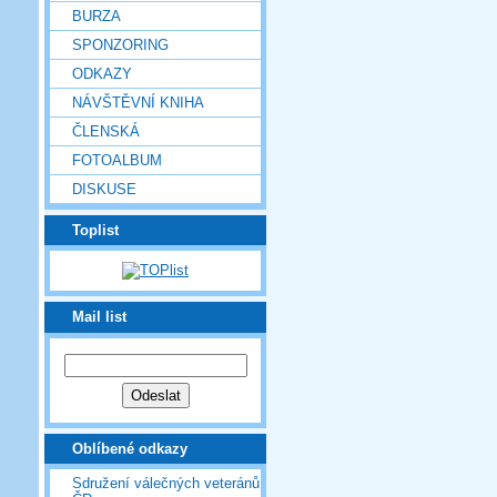
BURZA
SPONZORING
ODKAZY
NÁVŠTĚVNÍ KNIHA
ČLENSKÁ
FOTOALBUM
DISKUSE
Toplist
Mail list
Oblíbené odkazy
Sdružení válečných veteránů