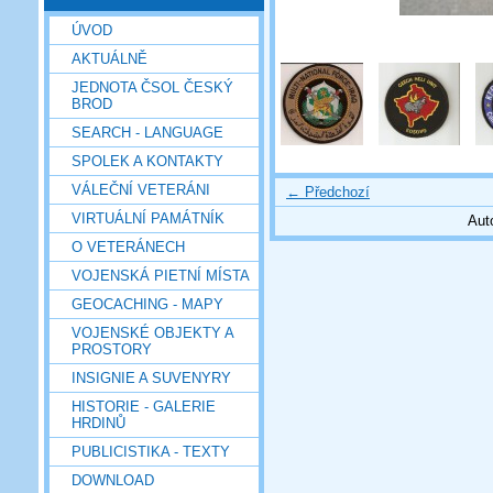
ÚVOD
AKTUÁLNĚ
JEDNOTA ČSOL ČESKÝ
BROD
SEARCH - LANGUAGE
SPOLEK A KONTAKTY
VÁLEČNÍ VETERÁNI
← Předchozí
VIRTUÁLNÍ PAMÁTNÍK
Aut
O VETERÁNECH
VOJENSKÁ PIETNÍ MÍSTA
GEOCACHING - MAPY
VOJENSKÉ OBJEKTY A
PROSTORY
INSIGNIE A SUVENYRY
HISTORIE - GALERIE
HRDINŮ
PUBLICISTIKA - TEXTY
DOWNLOAD