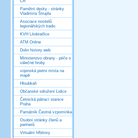
ČR
Pamětní desky - stránky
Vladimíra Štrupla
Asociace nositelů
legionářských tradic
KVH Litobratřice
ATM Online
Dolin history web
Ministerstvo obrany - péče o
válečné hroby
vojenská pietní místa na
mapě
Hloubkaři
Občanské sdružení Lidice
Četnická pátrací stanice
Praha
Památník Čestná vzpomínka
Osobní stránky členů a
partnerů
Virtuální hřbitovy