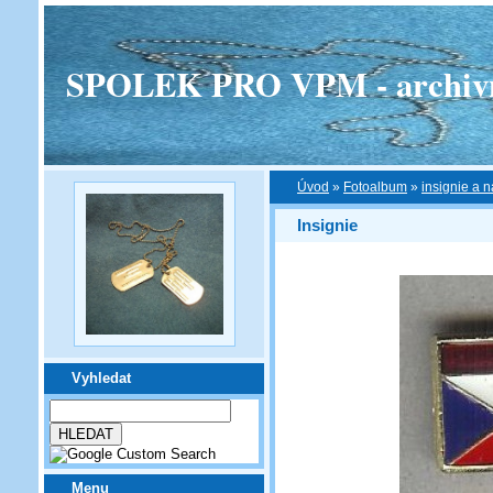
SPOLEK PRO VPM - archivní v
Úvod
»
Fotoalbum
»
insignie a n
Insignie
Vyhledat
Menu