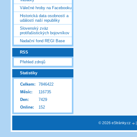
Válečné hroby na Facebooku
Historická data osobností a
událostí naší republiky
Slovenský zväz
protifašistických bojovníkov
Nadační fond REGI Base
RSS
Přehled zdrojů
Statistiky
Celkem:
7846422
Měsíc:
116735
Den:
7429
Online:
152
© 2026 eStránky.cz