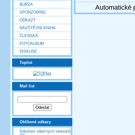
BURZA
Automatické 
SPONZORING
ODKAZY
NÁVŠTĚVNÍ KNIHA
ČLENSKÁ
FOTOALBUM
DISKUSE
Toplist
Mail list
Oblíbené odkazy
Sdružení válečných veteránů