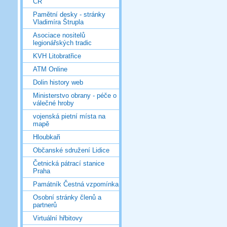
ČR
Pamětní desky - stránky
Vladimíra Štrupla
Asociace nositelů
legionářských tradic
KVH Litobratřice
ATM Online
Dolin history web
Ministerstvo obrany - péče o
válečné hroby
vojenská pietní místa na
mapě
Hloubkaři
Občanské sdružení Lidice
Četnická pátrací stanice
Praha
Památník Čestná vzpomínka
Osobní stránky členů a
partnerů
Virtuální hřbitovy