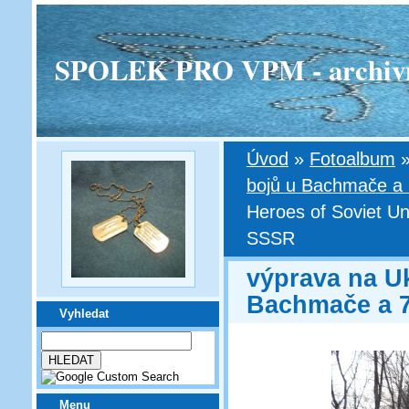
SPOLEK PRO VPM - archivní v
Úvod
»
Fotoalbum
bojů u Bachmače a 7
Heroes of Soviet Un
SSSR
výprava na Uk
Bachmače a 7
Vyhledat
Menu