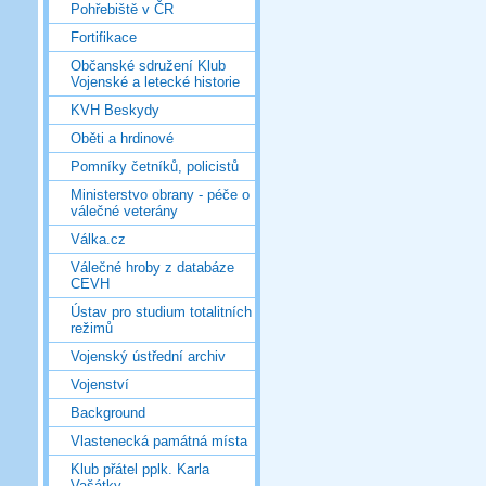
Pohřebiště v ČR
Fortifikace
Občanské sdružení Klub
Vojenské a letecké historie
KVH Beskydy
Oběti a hrdinové
Pomníky četníků, policistů
Ministerstvo obrany - péče o
válečné veterány
Válka.cz
Válečné hroby z databáze
CEVH
Ústav pro studium totalitních
režimů
Vojenský ústřední archiv
Vojenství
Background
Vlastenecká památná místa
Klub přátel pplk. Karla
Vašátky