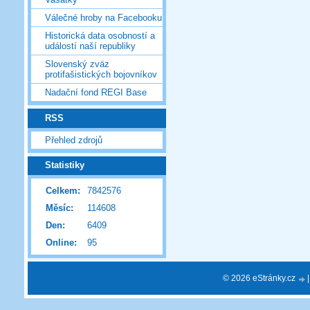
Válečné hroby na Facebooku
Historická data osobností a
událostí naší republiky
Slovenský zväz
protifašistických bojovníkov
Nadační fond REGI Base
RSS
Přehled zdrojů
Statistiky
Celkem:
7842576
Měsíc:
114608
Den:
6409
Online:
95
© 2026 eStránky.cz