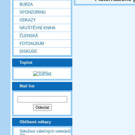
BURZA
SPONZORING
ODKAZY
NÁVŠTĚVNÍ KNIHA
ČLENSKÁ
FOTOALBUM
DISKUSE
Toplist
Mail list
Oblíbené odkazy
Sdružení válečných veteránů