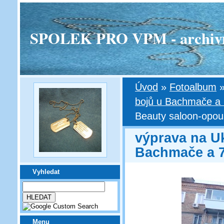
SPOLEK PRO VPM - archivní v
Úvod
»
Fotoalbum
bojů u Bachmače a 7
Beauty saloon-opou
výprava na Uk
Bachmače a 7
Vyhledat
Menu