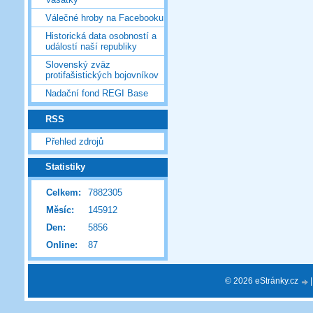
Válečné hroby na Facebooku
Historická data osobností a
událostí naší republiky
Slovenský zväz
protifašistických bojovníkov
Nadační fond REGI Base
RSS
Přehled zdrojů
Statistiky
Celkem:
7882305
Měsíc:
145912
Den:
5856
Online:
87
© 2026 eStránky.cz