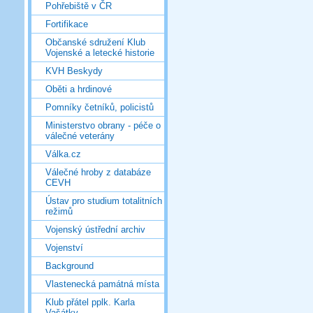
Pohřebiště v ČR
Fortifikace
Občanské sdružení Klub
Vojenské a letecké historie
KVH Beskydy
Oběti a hrdinové
Pomníky četníků, policistů
Ministerstvo obrany - péče o
válečné veterány
Válka.cz
Válečné hroby z databáze
CEVH
Ústav pro studium totalitních
režimů
Vojenský ústřední archiv
Vojenství
Background
Vlastenecká památná místa
Klub přátel pplk. Karla
Vašátky