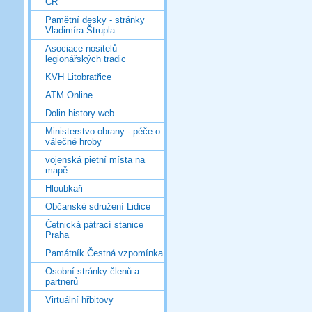
ČR
Pamětní desky - stránky
Vladimíra Štrupla
Asociace nositelů
legionářských tradic
KVH Litobratřice
ATM Online
Dolin history web
Ministerstvo obrany - péče o
válečné hroby
vojenská pietní místa na
mapě
Hloubkaři
Občanské sdružení Lidice
Četnická pátrací stanice
Praha
Památník Čestná vzpomínka
Osobní stránky členů a
partnerů
Virtuální hřbitovy