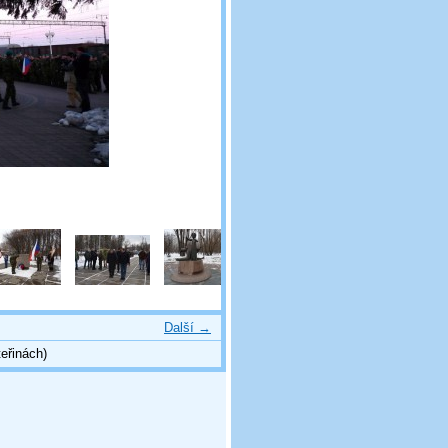
Další →
eřinách)