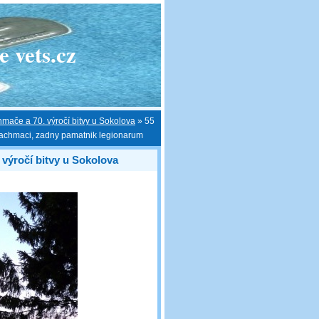
 vets.cz
hmače a 70. výročí bitvy u Sokolova
»
55
 Bachmaci, zadny pamatnik legionarum
 výročí bitvy u Sokolova