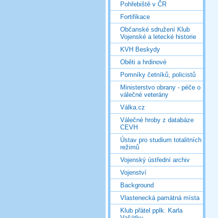
Pohřebiště v ČR
Fortifikace
Občanské sdružení Klub
Vojenské a letecké historie
KVH Beskydy
Oběti a hrdinové
Pomníky četníků, policistů
Ministerstvo obrany - péče o
válečné veterány
Válka.cz
Válečné hroby z databáze
CEVH
Ústav pro studium totalitních
režimů
Vojenský ústřední archiv
Vojenství
Background
Vlastenecká památná místa
Klub přátel pplk. Karla
Vašátky