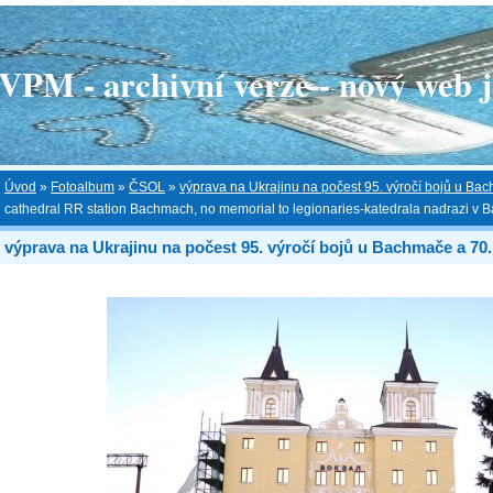
 - archivní verze - nový web je
Úvod
»
Fotoalbum
»
ČSOL
»
výprava na Ukrajinu na počest 95. výročí bojů u Bac
cathedral RR station Bachmach, no memorial to legionaries-katedrala nadrazi v
výprava na Ukrajinu na počest 95. výročí bojů u Bachmače a 70.