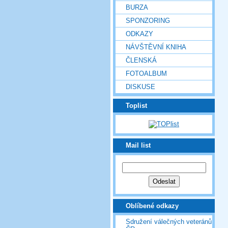
BURZA
SPONZORING
ODKAZY
NÁVŠTĚVNÍ KNIHA
ČLENSKÁ
FOTOALBUM
DISKUSE
Toplist
Mail list
Oblíbené odkazy
Sdružení válečných veteránů