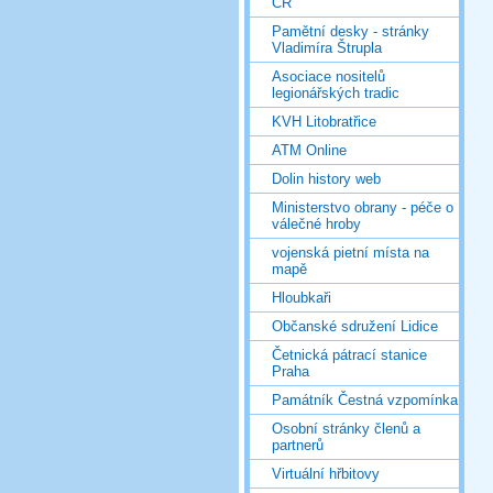
ČR
Pamětní desky - stránky
Vladimíra Štrupla
Asociace nositelů
legionářských tradic
KVH Litobratřice
ATM Online
Dolin history web
Ministerstvo obrany - péče o
válečné hroby
vojenská pietní místa na
mapě
Hloubkaři
Občanské sdružení Lidice
Četnická pátrací stanice
Praha
Památník Čestná vzpomínka
Osobní stránky členů a
partnerů
Virtuální hřbitovy