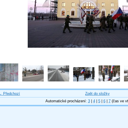
← Předchozí
Zpět do složky
Automatické procházení:
3
|
4
|
5
|
6
|
7
(čas ve vt