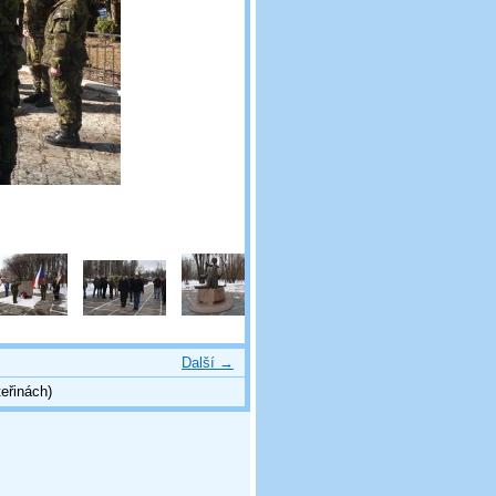
Další →
eřinách)