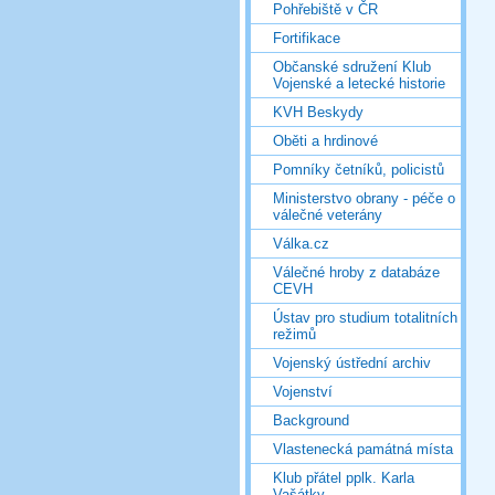
Pohřebiště v ČR
Fortifikace
Občanské sdružení Klub
Vojenské a letecké historie
KVH Beskydy
Oběti a hrdinové
Pomníky četníků, policistů
Ministerstvo obrany - péče o
válečné veterány
Válka.cz
Válečné hroby z databáze
CEVH
Ústav pro studium totalitních
režimů
Vojenský ústřední archiv
Vojenství
Background
Vlastenecká památná místa
Klub přátel pplk. Karla
Vašátky