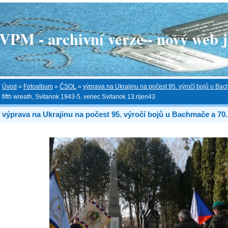
 - archivní verze - nový web je
Úvod
»
Fotoalbum
»
ČSOL
»
výprava na Ukrajinu na počest 95. výročí bojů u Bac
fifth wreath, Svitanok 1943-5. venec Svitanok 13.rijen43
výprava na Ukrajinu na počest 95. výročí bojů u Bachmače a 70.