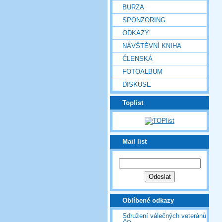
BURZA
SPONZORING
ODKAZY
NÁVŠTĚVNÍ KNIHA
ČLENSKÁ
FOTOALBUM
DISKUSE
Toplist
Mail list
Oblíbené odkazy
Sdružení válečných veteránů