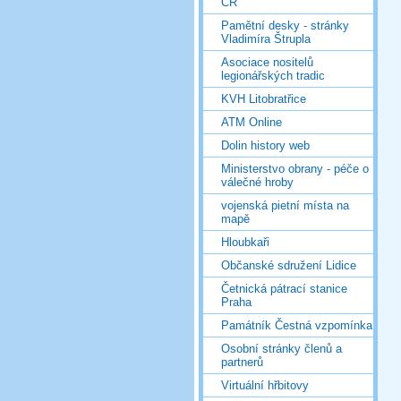
ČR
Pamětní desky - stránky
Vladimíra Štrupla
Asociace nositelů
legionářských tradic
KVH Litobratřice
ATM Online
Dolin history web
Ministerstvo obrany - péče o
válečné hroby
vojenská pietní místa na
mapě
Hloubkaři
Občanské sdružení Lidice
Četnická pátrací stanice
Praha
Památník Čestná vzpomínka
Osobní stránky členů a
partnerů
Virtuální hřbitovy