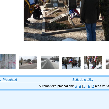
← Předchozí
Zpět do složky
Automatické procházení:
3
|
4
|
5
|
6
|
7
(čas ve vt