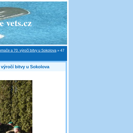
 vets.cz
hmače a 70. výročí bitvy u Sokolova
»
47
 výročí bitvy u Sokolova