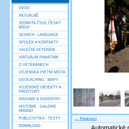
ÚVOD
AKTUÁLNĚ
JEDNOTA ČSOL ČESKÝ
BROD
SEARCH - LANGUAGE
SPOLEK A KONTAKTY
VÁLEČNÍ VETERÁNI
VIRTUÁLNÍ PAMÁTNÍK
O VETERÁNECH
VOJENSKÁ PIETNÍ MÍSTA
GEOCACHING - MAPY
VOJENSKÉ OBJEKTY A
PROSTORY
INSIGNIE A SUVENYRY
HISTORIE - GALERIE
HRDINŮ
PUBLICISTIKA - TEXTY
← Předchozí
DOWNLOAD
Automatické 