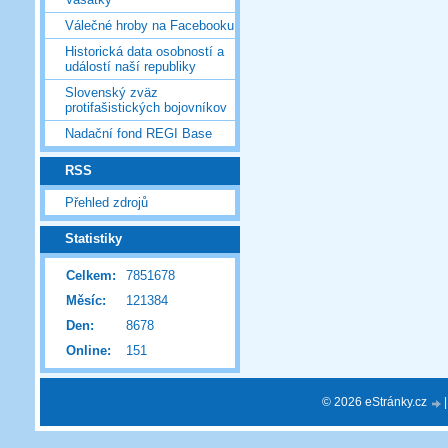
Válečné hroby na Facebooku
Historická data osobností a
událostí naší republiky
Slovenský zväz
protifašistických bojovníkov
Nadační fond REGI Base
RSS
Přehled zdrojů
Statistiky
Celkem:
7851678
Měsíc:
121384
Den:
8678
Online:
151
© 2026 eStránky.cz