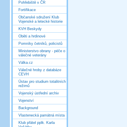
Pohřebiště v ČR
Fortifikace
Občanské sdružení Klub
Vojenské a letecké historie
KVH Beskydy
Oběti a hrdinové
Pomníky četníků, policistů
Ministerstvo obrany - péče o
válečné veterány
Válka.cz
Válečné hroby z databáze
CEVH
Ústav pro studium totalitních
režimů
Vojenský ústřední archiv
Vojenství
Background
Vlastenecká památná místa
Klub přátel pplk. Karla
Vašátky