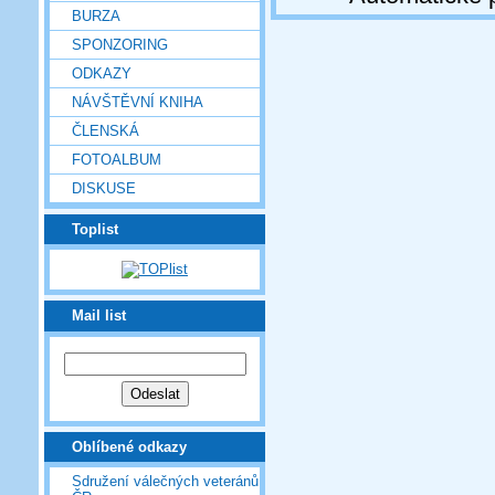
BURZA
SPONZORING
ODKAZY
NÁVŠTĚVNÍ KNIHA
ČLENSKÁ
FOTOALBUM
DISKUSE
Toplist
Mail list
Oblíbené odkazy
Sdružení válečných veteránů