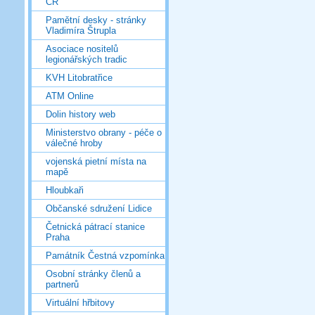
ČR
Pamětní desky - stránky
Vladimíra Štrupla
Asociace nositelů
legionářských tradic
KVH Litobratřice
ATM Online
Dolin history web
Ministerstvo obrany - péče o
válečné hroby
vojenská pietní místa na
mapě
Hloubkaři
Občanské sdružení Lidice
Četnická pátrací stanice
Praha
Památník Čestná vzpomínka
Osobní stránky členů a
partnerů
Virtuální hřbitovy