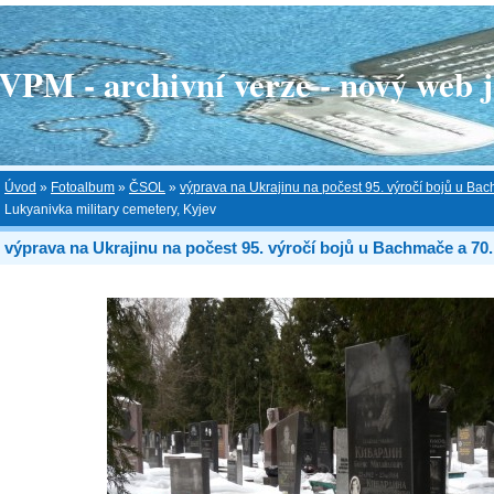
 - archivní verze - nový web je
Úvod
»
Fotoalbum
»
ČSOL
»
výprava na Ukrajinu na počest 95. výročí bojů u Bac
Lukyanivka military cemetery, Kyjev
výprava na Ukrajinu na počest 95. výročí bojů u Bachmače a 70.