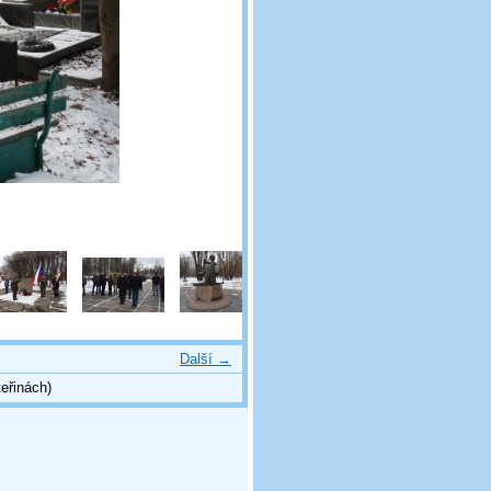
Další →
eřinách)