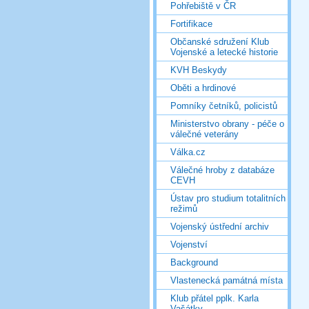
Pohřebiště v ČR
Fortifikace
Občanské sdružení Klub
Vojenské a letecké historie
KVH Beskydy
Oběti a hrdinové
Pomníky četníků, policistů
Ministerstvo obrany - péče o
válečné veterány
Válka.cz
Válečné hroby z databáze
CEVH
Ústav pro studium totalitních
režimů
Vojenský ústřední archiv
Vojenství
Background
Vlastenecká památná místa
Klub přátel pplk. Karla
Vašátky