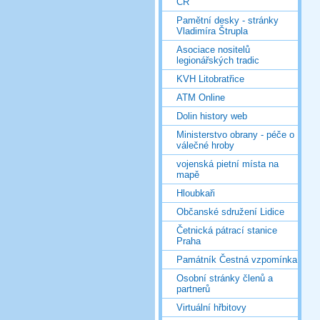
ČR
Pamětní desky - stránky
Vladimíra Štrupla
Asociace nositelů
legionářských tradic
KVH Litobratřice
ATM Online
Dolin history web
Ministerstvo obrany - péče o
válečné hroby
vojenská pietní místa na
mapě
Hloubkaři
Občanské sdružení Lidice
Četnická pátrací stanice
Praha
Památník Čestná vzpomínka
Osobní stránky členů a
partnerů
Virtuální hřbitovy