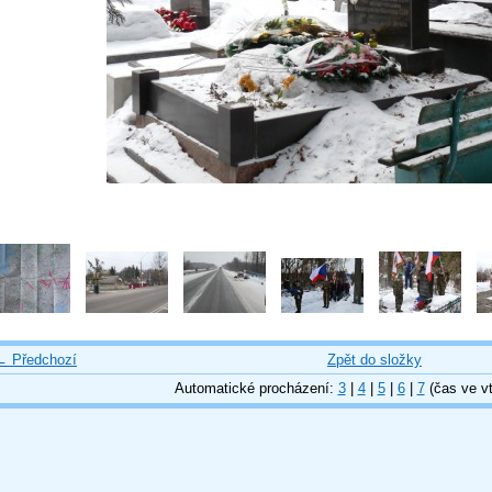
← Předchozí
Zpět do složky
Automatické procházení:
3
|
4
|
5
|
6
|
7
(čas ve vt