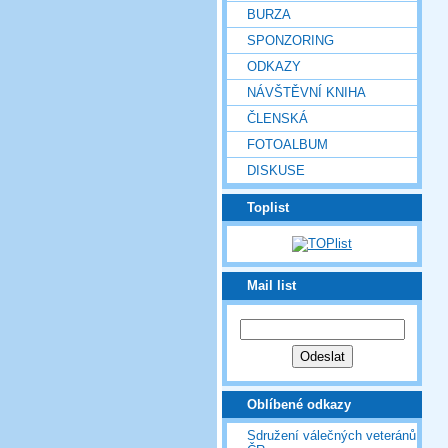
BURZA
SPONZORING
ODKAZY
NÁVŠTĚVNÍ KNIHA
ČLENSKÁ
FOTOALBUM
DISKUSE
Toplist
Mail list
Oblíbené odkazy
Sdružení válečných veteránů