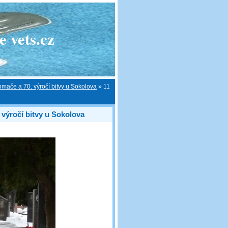
 vets.cz
hmače a 70. výročí bitvy u Sokolova
»
11
 výročí bitvy u Sokolova