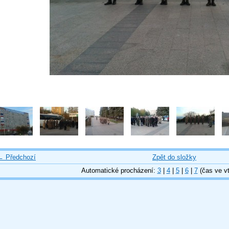
← Předchozí
Zpět do složky
Automatické procházení:
3
|
4
|
5
|
6
|
7
(čas ve vt