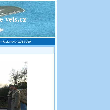
 vets.cz
»
ULjanovsk 2015 025