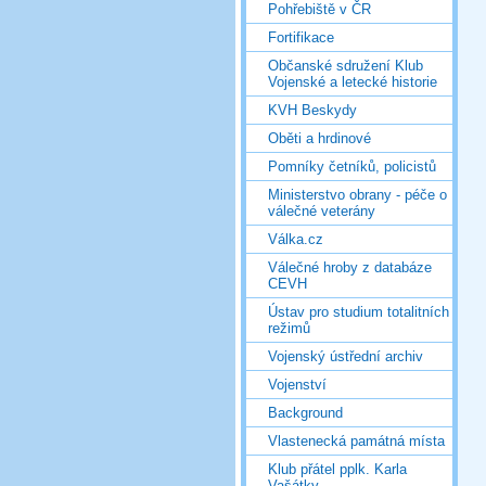
Pohřebiště v ČR
Fortifikace
Občanské sdružení Klub
Vojenské a letecké historie
KVH Beskydy
Oběti a hrdinové
Pomníky četníků, policistů
Ministerstvo obrany - péče o
válečné veterány
Válka.cz
Válečné hroby z databáze
CEVH
Ústav pro studium totalitních
režimů
Vojenský ústřední archiv
Vojenství
Background
Vlastenecká památná místa
Klub přátel pplk. Karla
Vašátky