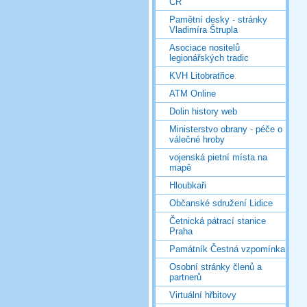
ČR
Pamětní desky - stránky
Vladimíra Štrupla
Asociace nositelů
legionářských tradic
KVH Litobratřice
ATM Online
Dolin history web
Ministerstvo obrany - péče o
válečné hroby
vojenská pietní místa na
mapě
Hloubkaři
Občanské sdružení Lidice
Četnická pátrací stanice
Praha
Památník Čestná vzpomínka
Osobní stránky členů a
partnerů
Virtuální hřbitovy