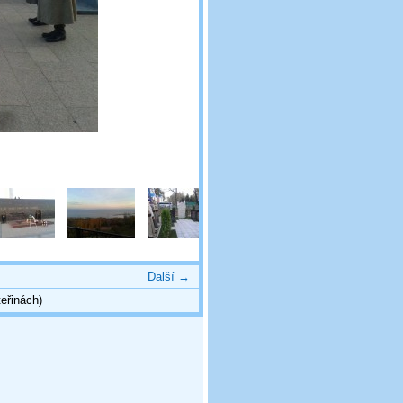
Další →
eřinách)