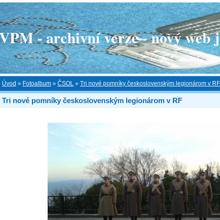
 - archivní verze - nový web je
Úvod
»
Fotoalbum
»
ČSOL
»
Tri nové pomníky československým legionárom v RF
Tri nové pomníky československým legionárom v RF