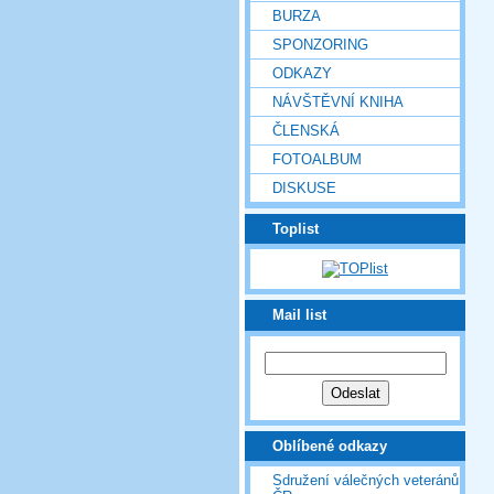
BURZA
SPONZORING
ODKAZY
NÁVŠTĚVNÍ KNIHA
ČLENSKÁ
FOTOALBUM
DISKUSE
Toplist
Mail list
Oblíbené odkazy
Sdružení válečných veteránů