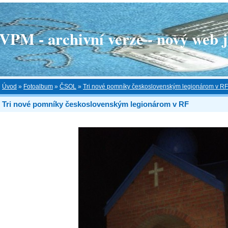
 - archivní verze - nový web je
Úvod
»
Fotoalbum
»
ČSOL
»
Tri nové pomníky československým legionárom v RF
Tri nové pomníky československým legionárom v RF