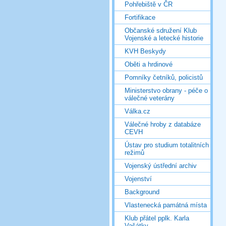
Pohřebiště v ČR
Fortifikace
Občanské sdružení Klub
Vojenské a letecké historie
KVH Beskydy
Oběti a hrdinové
Pomníky četníků, policistů
Ministerstvo obrany - péče o
válečné veterány
Válka.cz
Válečné hroby z databáze
CEVH
Ústav pro studium totalitních
režimů
Vojenský ústřední archiv
Vojenství
Background
Vlastenecká památná místa
Klub přátel pplk. Karla
Vašátky