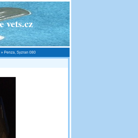
 vets.cz
»
Penza, Syzran 080