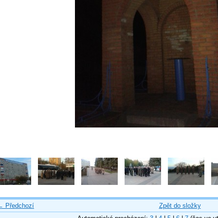
← Předchozí
Zpět do složky