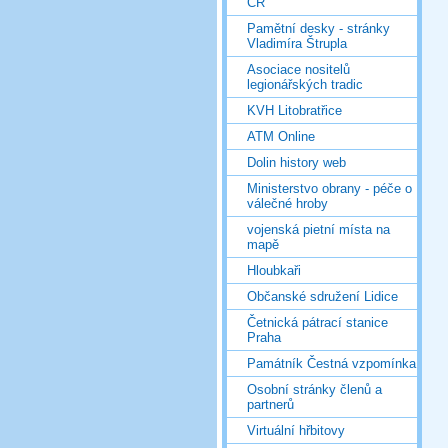
ČR
Pamětní desky - stránky
Vladimíra Štrupla
Asociace nositelů
legionářských tradic
KVH Litobratřice
ATM Online
Dolin history web
Ministerstvo obrany - péče o
válečné hroby
vojenská pietní místa na
mapě
Hloubkaři
Občanské sdružení Lidice
Četnická pátrací stanice
Praha
Památník Čestná vzpomínka
Osobní stránky členů a
partnerů
Virtuální hřbitovy