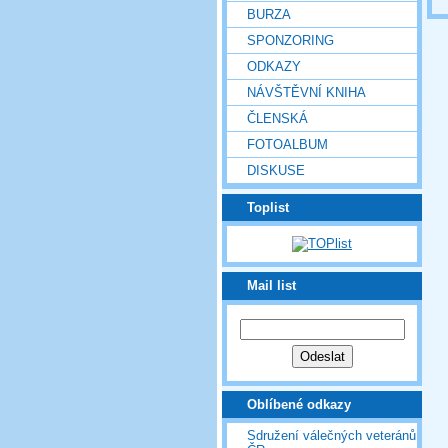
BURZA
SPONZORING
ODKAZY
NÁVŠTĚVNÍ KNIHA
ČLENSKÁ
FOTOALBUM
DISKUSE
Toplist
Mail list
Oblíbené odkazy
Sdružení válečných veteránů