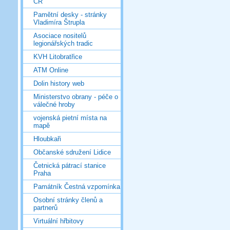
ČR
Pamětní desky - stránky
Vladimíra Štrupla
Asociace nositelů
legionářských tradic
KVH Litobratřice
ATM Online
Dolin history web
Ministerstvo obrany - péče o
válečné hroby
vojenská pietní místa na
mapě
Hloubkaři
Občanské sdružení Lidice
Četnická pátrací stanice
Praha
Památník Čestná vzpomínka
Osobní stránky členů a
partnerů
Virtuální hřbitovy