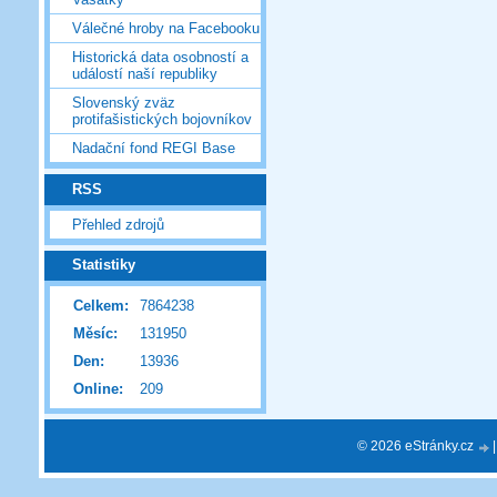
Válečné hroby na Facebooku
Historická data osobností a
událostí naší republiky
Slovenský zväz
protifašistických bojovníkov
Nadační fond REGI Base
RSS
Přehled zdrojů
Statistiky
Celkem:
7864238
Měsíc:
131950
Den:
13936
Online:
209
© 2026 eStránky.cz