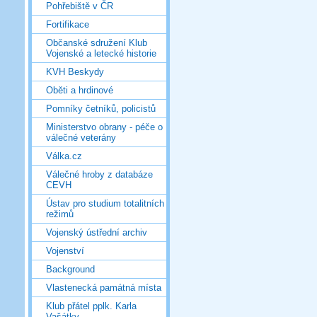
Pohřebiště v ČR
Fortifikace
Občanské sdružení Klub
Vojenské a letecké historie
KVH Beskydy
Oběti a hrdinové
Pomníky četníků, policistů
Ministerstvo obrany - péče o
válečné veterány
Válka.cz
Válečné hroby z databáze
CEVH
Ústav pro studium totalitních
režimů
Vojenský ústřední archiv
Vojenství
Background
Vlastenecká památná místa
Klub přátel pplk. Karla
Vašátky