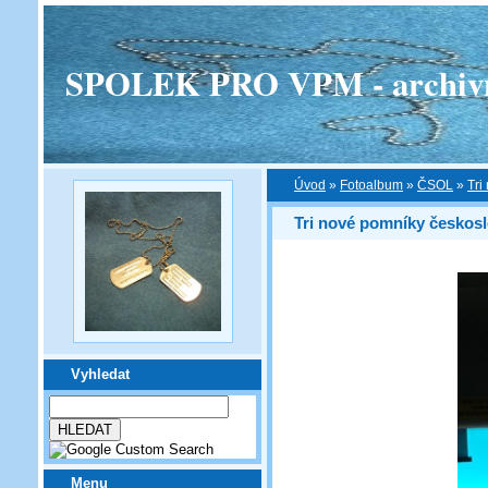
SPOLEK PRO VPM - archivní v
Úvod
»
Fotoalbum
»
ČSOL
»
Tri
Tri nové pomníky českos
Vyhledat
Menu