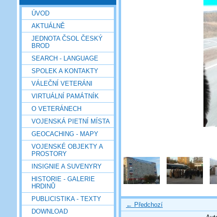
ÚVOD
AKTUÁLNĚ
JEDNOTA ČSOL ČESKÝ
BROD
SEARCH - LANGUAGE
SPOLEK A KONTAKTY
VÁLEČNÍ VETERÁNI
VIRTUÁLNÍ PAMÁTNÍK
O VETERÁNECH
VOJENSKÁ PIETNÍ MÍSTA
GEOCACHING - MAPY
VOJENSKÉ OBJEKTY A
PROSTORY
INSIGNIE A SUVENYRY
HISTORIE - GALERIE
HRDINŮ
PUBLICISTIKA - TEXTY
← Předchozí
DOWNLOAD