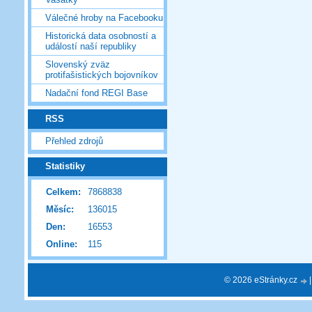
Válečné hroby na Facebooku
Historická data osobností a
událostí naší republiky
Slovenský zväz
protifašistických bojovníkov
Nadační fond REGI Base
RSS
Přehled zdrojů
Statistiky
Celkem:
7868838
Měsíc:
136015
Den:
16553
Online:
115
© 2026 eStránky.cz