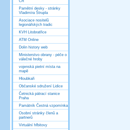
ČR
Pamětní desky - stránky
Vladimíra Štrupla
Asociace nositelů
legionářských tradic
KVH Litobratřice
ATM Online
Dolin history web
Ministerstvo obrany - péče o
válečné hroby
vojenská pietní místa na
mapě
Hloubkaři
Občanské sdružení Lidice
Četnická pátrací stanice
Praha
Památník Čestná vzpomínka
Osobní stránky členů a
partnerů
Virtuální hřbitovy