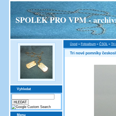
SPOLEK PRO VPM - archivní v
Úvod
»
Fotoalbum
»
ČSOL
»
Tri
Tri nové pomníky českos
Vyhledat
Menu