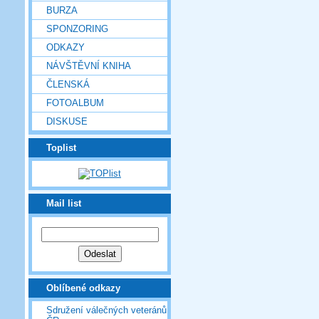
BURZA
SPONZORING
ODKAZY
NÁVŠTĚVNÍ KNIHA
ČLENSKÁ
FOTOALBUM
DISKUSE
Toplist
Mail list
Oblíbené odkazy
Sdružení válečných veteránů