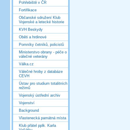
Pohřebiště v ČR
Fortifikace
Občanské sdružení Klub
Vojenské a letecké historie
KVH Beskydy
Oběti a hrdinové
Pomníky četníků, policistů
Ministerstvo obrany - péče o
válečné veterány
Válka.cz
Válečné hroby z databáze
CEVH
Ústav pro studium totalitních
režimů
Vojenský ústřední archiv
Vojenství
Background
Vlastenecká památná místa
Klub přátel pplk. Karla
Vašátky