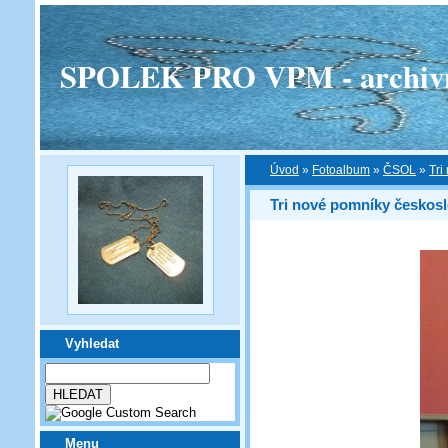
SPOLEK PRO VPM - archivní v
Úvod
»
Fotoalbum
»
ČSOL
»
Tri
Tri nové pomníky českos
Vyhledat
Menu