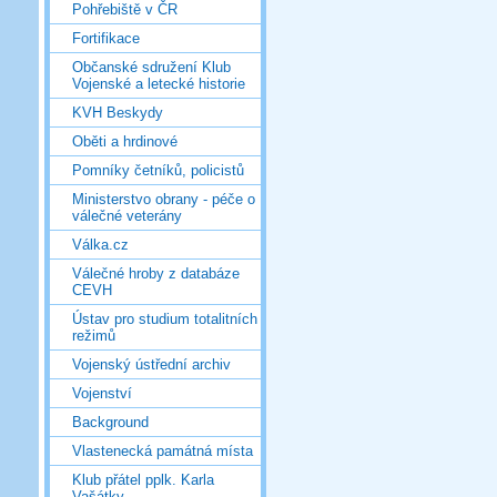
Pohřebiště v ČR
Fortifikace
Občanské sdružení Klub
Vojenské a letecké historie
KVH Beskydy
Oběti a hrdinové
Pomníky četníků, policistů
Ministerstvo obrany - péče o
válečné veterány
Válka.cz
Válečné hroby z databáze
CEVH
Ústav pro studium totalitních
režimů
Vojenský ústřední archiv
Vojenství
Background
Vlastenecká památná místa
Klub přátel pplk. Karla
Vašátky