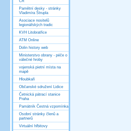
ČR
Pamětní desky - stránky
Vladimíra Štrupla
Asociace nositelů
legionářských tradic
KVH Litobratřice
ATM Online
Dolin history web
Ministerstvo obrany - péče o
válečné hroby
vojenská pietní místa na
mapě
Hloubkaři
Občanské sdružení Lidice
Četnická pátrací stanice
Praha
Památník Čestná vzpomínka
Osobní stránky členů a
partnerů
Virtuální hřbitovy