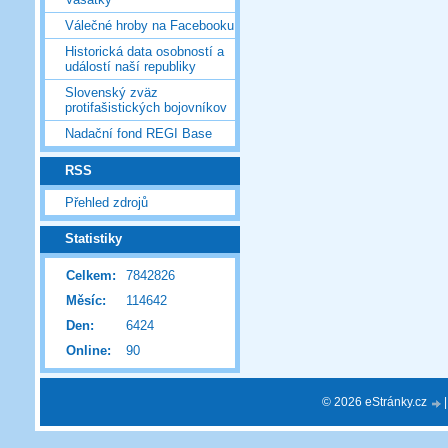
Válečné hroby na Facebooku
Historická data osobností a
událostí naší republiky
Slovenský zväz
protifašistických bojovníkov
Nadační fond REGI Base
RSS
Přehled zdrojů
Statistiky
Celkem:
7842826
Měsíc:
114642
Den:
6424
Online:
90
© 2026 eStránky.cz