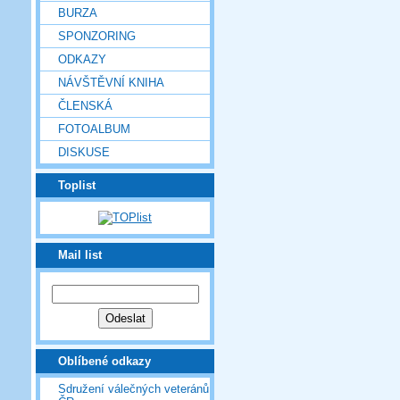
BURZA
SPONZORING
ODKAZY
NÁVŠTĚVNÍ KNIHA
ČLENSKÁ
FOTOALBUM
DISKUSE
Toplist
Mail list
Oblíbené odkazy
Sdružení válečných veteránů