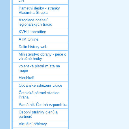
ČR
Pamětní desky - stránky
Vladimíra Štrupla
Asociace nositelů
legionářských tradic
KVH Litobratřice
ATM Online
Dolin history web
Ministerstvo obrany - péče o
válečné hroby
vojenská pietní místa na
mapě
Hloubkaři
Občanské sdružení Lidice
Četnická pátrací stanice
Praha
Památník Čestná vzpomínka
Osobní stránky členů a
partnerů
Virtuální hřbitovy