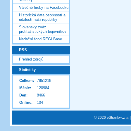
Válečné hroby na Facebooku
Historická data osobností a
událostí naší republiky
Slovenský zväz
protifašistických bojovníkov
Nadační fond REGI Base
RSS
Přehled zdrojů
Statistiky
Celkem:
7851218
Měsíc:
120984
Den:
8466
Online:
104
© 2026 eStránky.cz