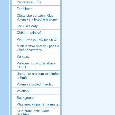
Pohřebiště v ČR
Fortifikace
Občanské sdružení Klub
Vojenské a letecké historie
KVH Beskydy
Oběti a hrdinové
Pomníky četníků, policistů
Ministerstvo obrany - péče o
válečné veterány
Válka.cz
Válečné hroby z databáze
CEVH
Ústav pro studium totalitních
režimů
Vojenský ústřední archiv
Vojenství
Background
Vlastenecká památná místa
Klub přátel pplk. Karla
Vašátky