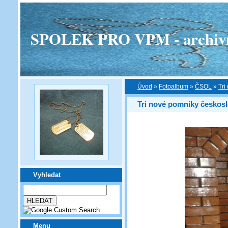
SPOLEK PRO VPM - archivní v
Úvod
»
Fotoalbum
»
ČSOL
»
Tri
Tri nové pomníky českos
Vyhledat
Menu