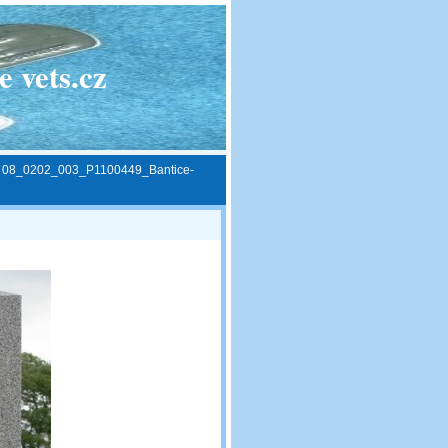
 vets.cz
»
08_0202_003_P1100449_Bantice-