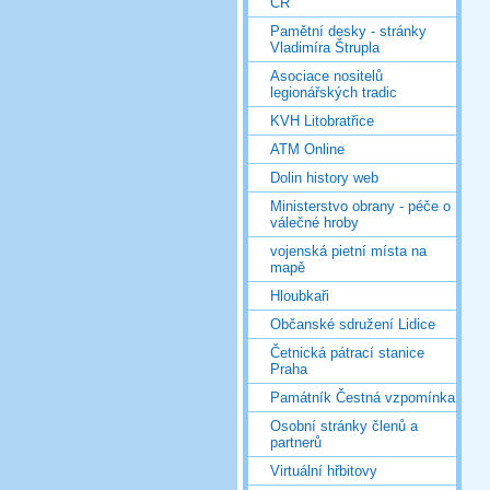
ČR
Pamětní desky - stránky
Vladimíra Štrupla
Asociace nositelů
legionářských tradic
KVH Litobratřice
ATM Online
Dolin history web
Ministerstvo obrany - péče o
válečné hroby
vojenská pietní místa na
mapě
Hloubkaři
Občanské sdružení Lidice
Četnická pátrací stanice
Praha
Památník Čestná vzpomínka
Osobní stránky členů a
partnerů
Virtuální hřbitovy