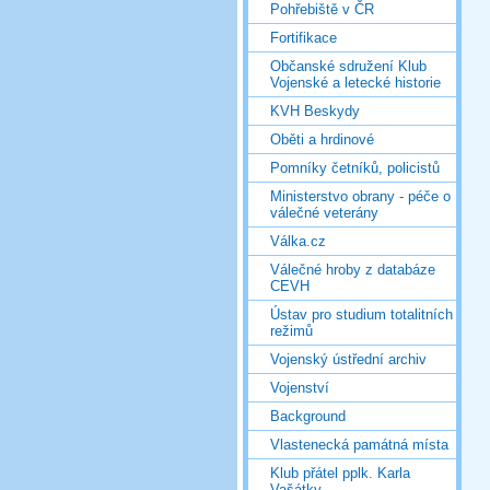
Pohřebiště v ČR
Fortifikace
Občanské sdružení Klub
Vojenské a letecké historie
KVH Beskydy
Oběti a hrdinové
Pomníky četníků, policistů
Ministerstvo obrany - péče o
válečné veterány
Válka.cz
Válečné hroby z databáze
CEVH
Ústav pro studium totalitních
režimů
Vojenský ústřední archiv
Vojenství
Background
Vlastenecká památná místa
Klub přátel pplk. Karla
Vašátky