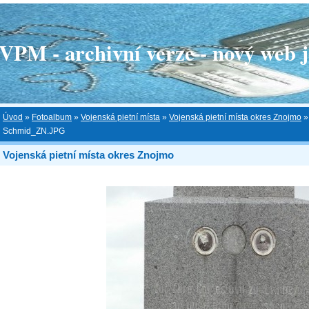
 - archivní verze - nový web je
Úvod
»
Fotoalbum
»
Vojenská pietní místa
»
Vojenská pietní místa okres Znojmo
Schmid_ZN.JPG
Vojenská pietní místa okres Znojmo