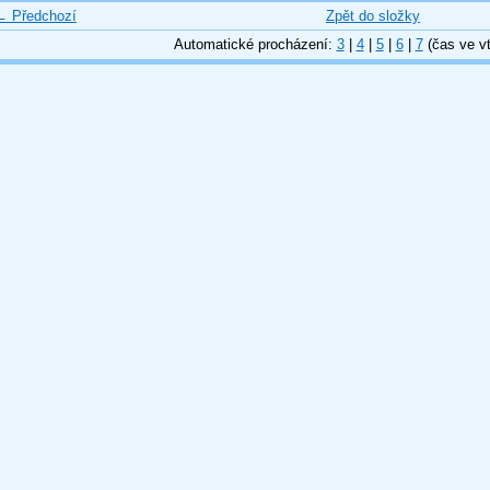
← Předchozí
Zpět do složky
Automatické procházení:
3
|
4
|
5
|
6
|
7
(čas ve vt