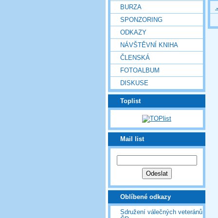
BURZA
SPONZORING
ODKAZY
NÁVŠTĚVNÍ KNIHA
ČLENSKÁ
FOTOALBUM
DISKUSE
Toplist
Mail list
Oblíbené odkazy
Sdružení válečných veteránů