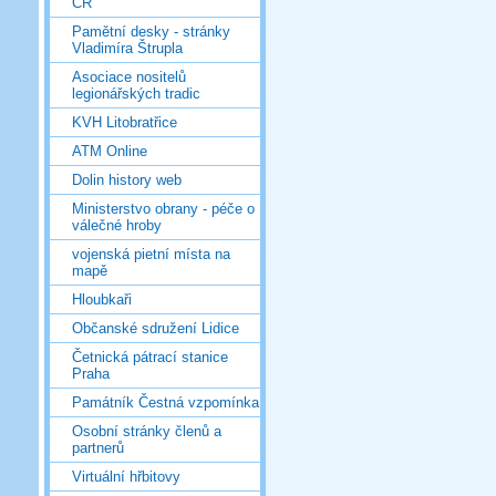
ČR
Pamětní desky - stránky
Vladimíra Štrupla
Asociace nositelů
legionářských tradic
KVH Litobratřice
ATM Online
Dolin history web
Ministerstvo obrany - péče o
válečné hroby
vojenská pietní místa na
mapě
Hloubkaři
Občanské sdružení Lidice
Četnická pátrací stanice
Praha
Památník Čestná vzpomínka
Osobní stránky členů a
partnerů
Virtuální hřbitovy