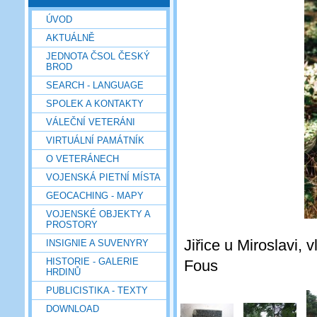
ÚVOD
AKTUÁLNĚ
JEDNOTA ČSOL ČESKÝ
BROD
SEARCH - LANGUAGE
SPOLEK A KONTAKTY
VÁLEČNÍ VETERÁNI
VIRTUÁLNÍ PAMÁTNÍK
O VETERÁNECH
VOJENSKÁ PIETNÍ MÍSTA
GEOCACHING - MAPY
VOJENSKÉ OBJEKTY A
PROSTORY
Jiřice u Miroslavi, v
INSIGNIE A SUVENYRY
HISTORIE - GALERIE
Fous
HRDINŮ
PUBLICISTIKA - TEXTY
DOWNLOAD