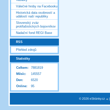
Válečné hroby na Facebooku
Historická data osobností a
událostí naší republiky
Slovenský zväz
protifašistických bojovníkov
Nadační fond REGI Base
RSS
Přehled zdrojů
Statistiky
Celkem:
7881819
Měsíc:
145557
Den:
6520
Online:
95
© 2026 eStránky.cz