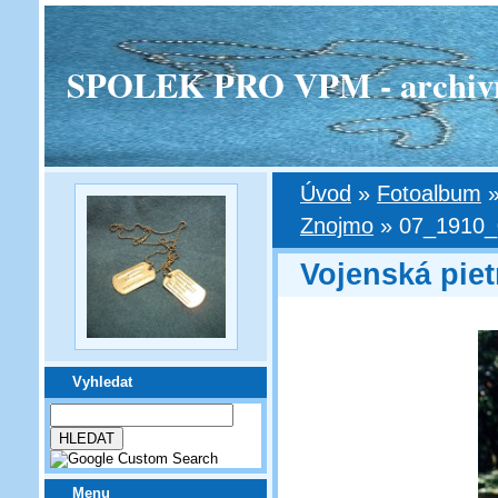
SPOLEK PRO VPM - archivní v
Úvod
»
Fotoalbum
Znojmo
»
07_1910_0
Vojenská pie
Vyhledat
Menu