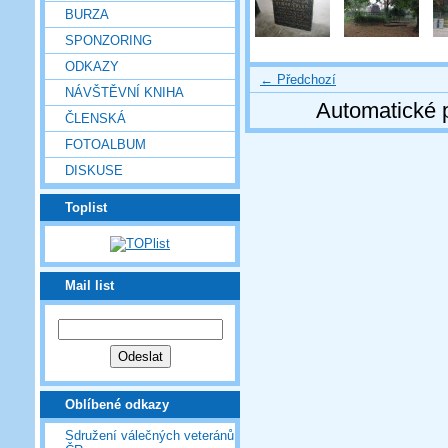
BURZA
SPONZORING
ODKAZY
← Předchozí
NÁVŠTĚVNÍ KNIHA
Automatické 
ČLENSKÁ
FOTOALBUM
DISKUSE
Toplist
Mail list
Oblíbené odkazy
Sdružení válečných veteránů