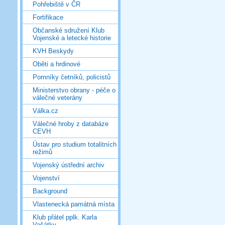
Pohřebiště v ČR
Fortifikace
Občanské sdružení Klub
Vojenské a letecké historie
KVH Beskydy
Oběti a hrdinové
Pomníky četníků, policistů
Ministerstvo obrany - péče o
válečné veterány
Válka.cz
Válečné hroby z databáze
CEVH
Ústav pro studium totalitních
režimů
Vojenský ústřední archiv
Vojenství
Background
Vlastenecká památná místa
Klub přátel pplk. Karla
Vašátky