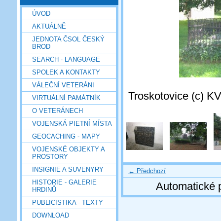
ÚVOD
AKTUÁLNĚ
JEDNOTA ČSOL ČESKÝ
BROD
SEARCH - LANGUAGE
SPOLEK A KONTAKTY
VÁLEČNÍ VETERÁNI
Troskotovice (c) KV
VIRTUÁLNÍ PAMÁTNÍK
O VETERÁNECH
VOJENSKÁ PIETNÍ MÍSTA
GEOCACHING - MAPY
VOJENSKÉ OBJEKTY A
PROSTORY
INSIGNIE A SUVENYRY
← Předchozí
HISTORIE - GALERIE
Automatické 
HRDINŮ
PUBLICISTIKA - TEXTY
DOWNLOAD