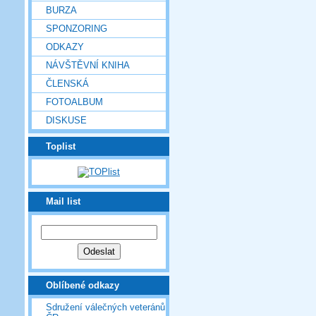
BURZA
SPONZORING
ODKAZY
NÁVŠTĚVNÍ KNIHA
ČLENSKÁ
FOTOALBUM
DISKUSE
Toplist
Mail list
Oblíbené odkazy
Sdružení válečných veteránů