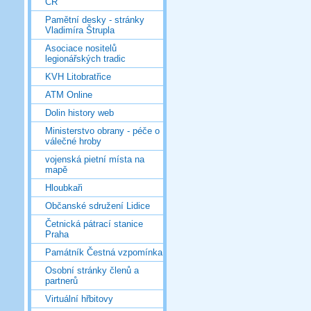
ČR
Pamětní desky - stránky
Vladimíra Štrupla
Asociace nositelů
legionářských tradic
KVH Litobratřice
ATM Online
Dolin history web
Ministerstvo obrany - péče o
válečné hroby
vojenská pietní místa na
mapě
Hloubkaři
Občanské sdružení Lidice
Četnická pátrací stanice
Praha
Památník Čestná vzpomínka
Osobní stránky členů a
partnerů
Virtuální hřbitovy