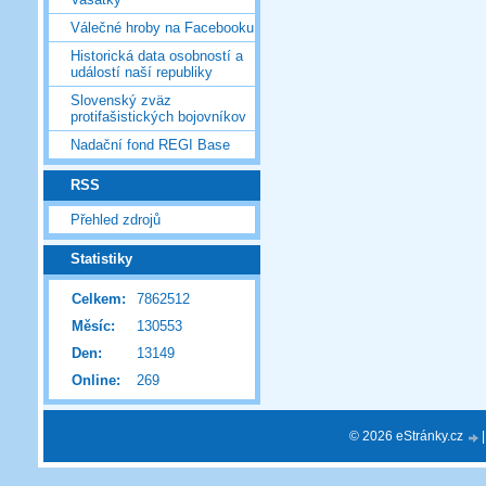
Válečné hroby na Facebooku
Historická data osobností a
událostí naší republiky
Slovenský zväz
protifašistických bojovníkov
Nadační fond REGI Base
RSS
Přehled zdrojů
Statistiky
Celkem:
7862512
Měsíc:
130553
Den:
13149
Online:
269
© 2026 eStránky.cz