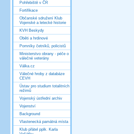
Pohřebiště v ČR
Fortifikace
Občanské sdružení Klub
Vojenské a letecké historie
KVH Beskydy
Oběti a hrdinové
Pomníky četníků, policistů
Ministerstvo obrany - péče o
válečné veterány
Válka.cz
Válečné hroby z databáze
CEVH
Ústav pro studium totalitních
režimů
Vojenský ústřední archiv
Vojenství
Background
Vlastenecká památná místa
Klub přátel pplk. Karla
Vašátky