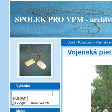
SPOLEK PRO VPM - archivní v
Úvod
»
Fotoalbum
»
Vojenská pi
Vojenská pie
Vyhledat
Menu