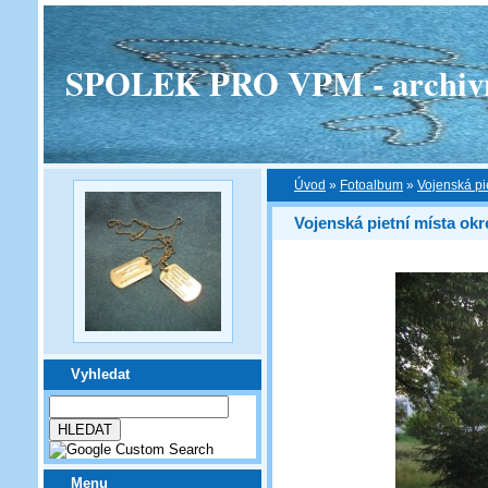
SPOLEK PRO VPM - archivní v
Úvod
»
Fotoalbum
»
Vojenská pi
Vojenská pietní místa ok
Vyhledat
Menu