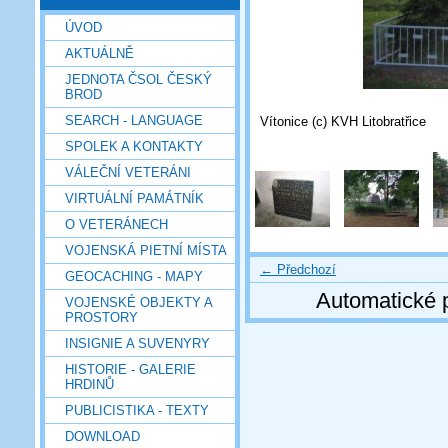
ÚVOD
AKTUÁLNĚ
JEDNOTA ČSOL ČESKÝ
BROD
SEARCH - LANGUAGE
Vítonice (c) KVH Litobratřice
SPOLEK A KONTAKTY
VÁLEČNÍ VETERÁNI
VIRTUÁLNÍ PAMÁTNÍK
O VETERÁNECH
VOJENSKÁ PIETNÍ MÍSTA
← Předchozí
GEOCACHING - MAPY
Automatické 
VOJENSKÉ OBJEKTY A
PROSTORY
INSIGNIE A SUVENYRY
HISTORIE - GALERIE
HRDINŮ
PUBLICISTIKA - TEXTY
DOWNLOAD