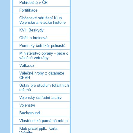
Pohřebiště v ČR
Fortifikace
Občanské sdružení Klub
Vojenské a letecké historie
KVH Beskydy
Oběti a hrdinové
Pomníky četníků, policistů
Ministerstvo obrany - péče o
válečné veterány
Válka.cz
Válečné hroby z databáze
CEVH
Ústav pro studium totalitních
režimů
Vojenský ústřední archiv
Vojenství
Background
Vlastenecká památná místa
Klub přátel pplk. Karla
Vašátky