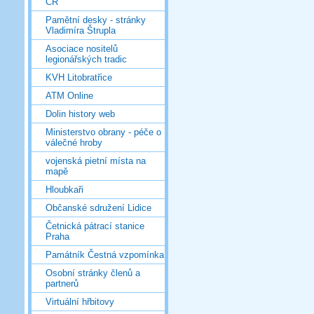
ČR
Pamětní desky - stránky
Vladimíra Štrupla
Asociace nositelů
legionářských tradic
KVH Litobratřice
ATM Online
Dolin history web
Ministerstvo obrany - péče o
válečné hroby
vojenská pietní místa na
mapě
Hloubkaři
Občanské sdružení Lidice
Četnická pátrací stanice
Praha
Památník Čestná vzpomínka
Osobní stránky členů a
partnerů
Virtuální hřbitovy