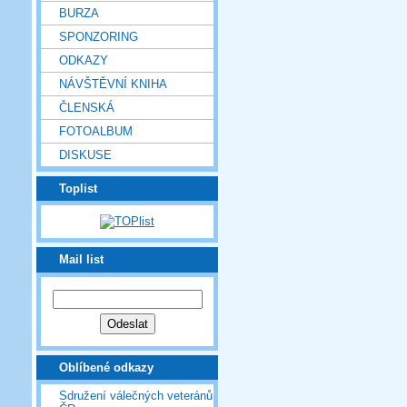
BURZA
SPONZORING
ODKAZY
NÁVŠTĚVNÍ KNIHA
ČLENSKÁ
FOTOALBUM
DISKUSE
Toplist
Mail list
Oblíbené odkazy
Sdružení válečných veteránů