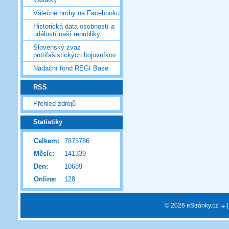
Válečné hroby na Facebooku
Historická data osobností a
událostí naší republiky
Slovenský zväz
protifašistických bojovníkov
Nadační fond REGI Base
RSS
Přehled zdrojů
Statistiky
Celkem:
7875786
Měsíc:
141339
Den:
10689
Online:
128
© 2026 eStránky.cz