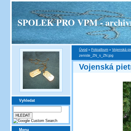
SPOLEK PRO VPM - archivní v
Úvod
»
Fotoalbum
»
Vojenská pi
zeniste_ZN_s_ZN.jpg
Vojenská pie
Vyhledat
Menu