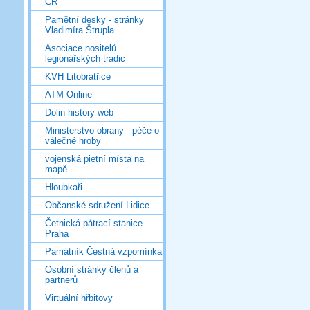
ČR
Pamětní desky - stránky
Vladimíra Štrupla
Asociace nositelů
legionářských tradic
KVH Litobratřice
ATM Online
Dolin history web
Ministerstvo obrany - péče o
válečné hroby
vojenská pietní místa na
mapě
Hloubkaři
Občanské sdružení Lidice
Četnická pátrací stanice
Praha
Památník Čestná vzpomínka
Osobní stránky členů a
partnerů
Virtuální hřbitovy