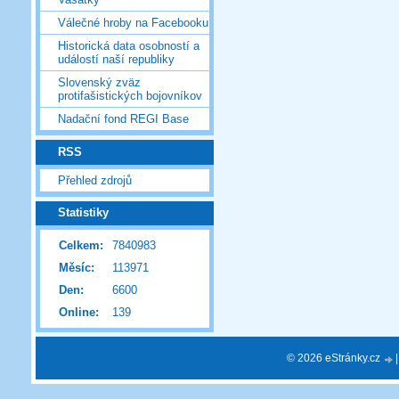
Válečné hroby na Facebooku
Historická data osobností a
událostí naší republiky
Slovenský zväz
protifašistických bojovníkov
Nadační fond REGI Base
RSS
Přehled zdrojů
Statistiky
Celkem:
7840983
Měsíc:
113971
Den:
6600
Online:
139
© 2026 eStránky.cz