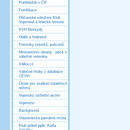
Pohřebiště v ČR
Fortifikace
Občanské sdružení Klub
Vojenské a letecké historie
KVH Beskydy
Oběti a hrdinové
Pomníky četníků, policistů
Ministerstvo obrany - péče o
válečné veterány
Válka.cz
Válečné hroby z databáze
CEVH
Ústav pro studium totalitních
režimů
Vojenský ústřední archiv
Vojenství
Background
Vlastenecká památná místa
Klub přátel pplk. Karla
Vašátky