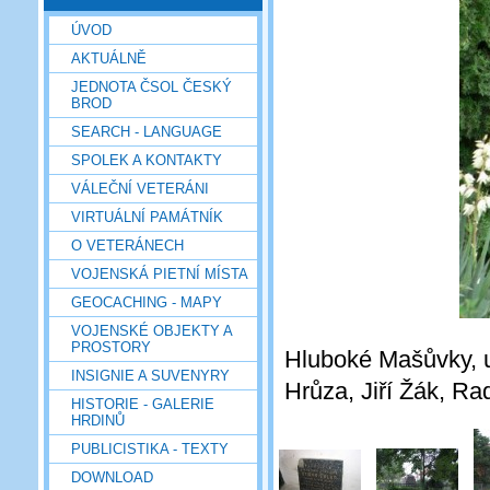
ÚVOD
AKTUÁLNĚ
JEDNOTA ČSOL ČESKÝ
BROD
SEARCH - LANGUAGE
SPOLEK A KONTAKTY
VÁLEČNÍ VETERÁNI
VIRTUÁLNÍ PAMÁTNÍK
O VETERÁNECH
VOJENSKÁ PIETNÍ MÍSTA
GEOCACHING - MAPY
VOJENSKÉ OBJEKTY A
PROSTORY
Hluboké Mašůvky, u
INSIGNIE A SUVENYRY
Hrůza, Jiří Žák, Ra
HISTORIE - GALERIE
HRDINŮ
PUBLICISTIKA - TEXTY
DOWNLOAD