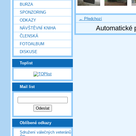
BURZA
SPONZORING
← Předchozí
ODKAZY
Automatické 
NÁVŠTĚVNÍ KNIHA
ČLENSKÁ
FOTOALBUM
DISKUSE
Toplist
Mail list
Oblíbené odkazy
Sdružení válečných veteránů