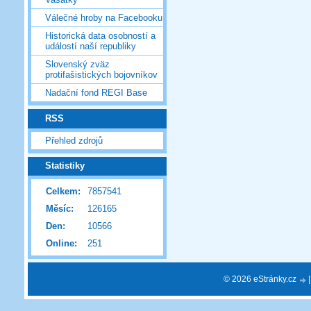
Válečné hroby na Facebooku
Historická data osobností a
událostí naší republiky
Slovenský zväz
protifašistických bojovníkov
Nadační fond REGI Base
RSS
Přehled zdrojů
Statistiky
Celkem:
7857541
Měsíc:
126165
Den:
10566
Online:
251
© 2026 eStránky.cz