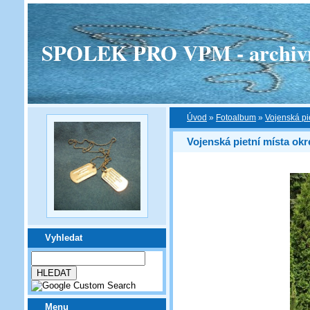
SPOLEK PRO VPM - archivní v
Úvod
»
Fotoalbum
»
Vojenská pi
Vojenská pietní místa ok
Vyhledat
Menu