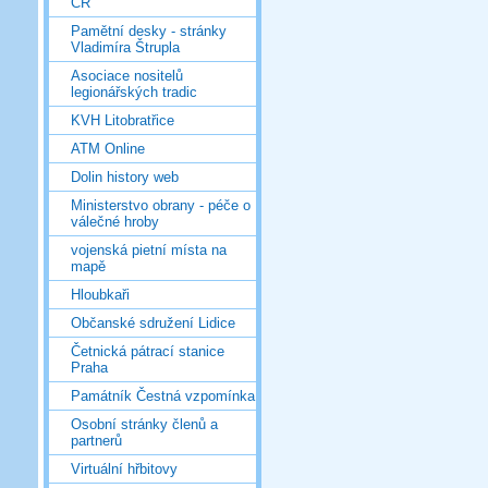
ČR
Pamětní desky - stránky
Vladimíra Štrupla
Asociace nositelů
legionářských tradic
KVH Litobratřice
ATM Online
Dolin history web
Ministerstvo obrany - péče o
válečné hroby
vojenská pietní místa na
mapě
Hloubkaři
Občanské sdružení Lidice
Četnická pátrací stanice
Praha
Památník Čestná vzpomínka
Osobní stránky členů a
partnerů
Virtuální hřbitovy