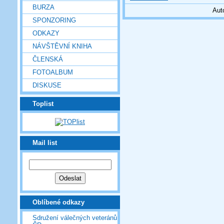
BURZA
Aut
SPONZORING
ODKAZY
NÁVŠTĚVNÍ KNIHA
ČLENSKÁ
FOTOALBUM
DISKUSE
Toplist
Mail list
Oblíbené odkazy
Sdružení válečných veteránů