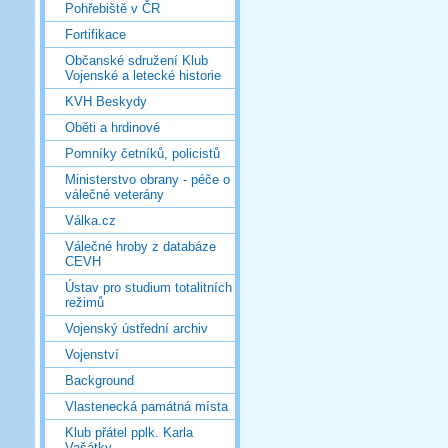
Pohřebiště v ČR
Fortifikace
Občanské sdružení Klub
Vojenské a letecké historie
KVH Beskydy
Oběti a hrdinové
Pomníky četníků, policistů
Ministerstvo obrany - péče o
válečné veterány
Válka.cz
Válečné hroby z databáze
CEVH
Ústav pro studium totalitních
režimů
Vojenský ústřední archiv
Vojenství
Background
Vlastenecká památná místa
Klub přátel pplk. Karla
Vašátky