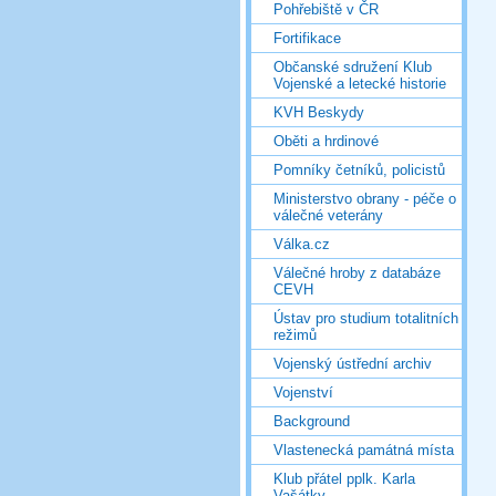
Pohřebiště v ČR
Fortifikace
Občanské sdružení Klub
Vojenské a letecké historie
KVH Beskydy
Oběti a hrdinové
Pomníky četníků, policistů
Ministerstvo obrany - péče o
válečné veterány
Válka.cz
Válečné hroby z databáze
CEVH
Ústav pro studium totalitních
režimů
Vojenský ústřední archiv
Vojenství
Background
Vlastenecká památná místa
Klub přátel pplk. Karla
Vašátky