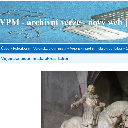
 - archivní verze - nový web je
Úvod
»
Fotoalbum
»
Vojenská pietní místa
»
Vojenská pietní místa okres Tábor
»
1
Vojenská pietní místa okres Tábor