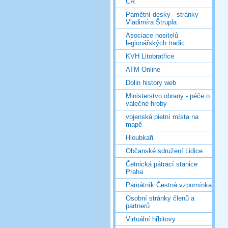
ČR
Pamětní desky - stránky
Vladimíra Štrupla
Asociace nositelů
legionářských tradic
KVH Litobratřice
ATM Online
Dolin history web
Ministerstvo obrany - péče o
válečné hroby
vojenská pietní místa na
mapě
Hloubkaři
Občanské sdružení Lidice
Četnická pátrací stanice
Praha
Památník Čestná vzpomínka
Osobní stránky členů a
partnerů
Virtuální hřbitovy