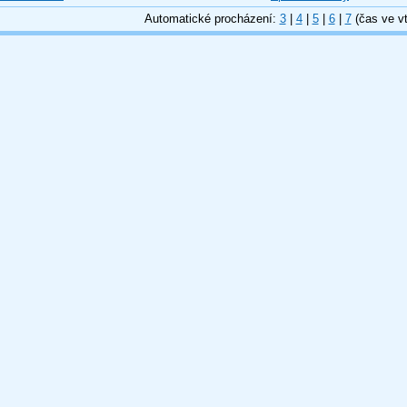
Automatické procházení:
3
|
4
|
5
|
6
|
7
(čas ve vt