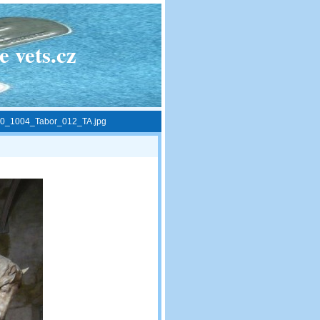
 vets.cz
0_1004_Tabor_012_TA.jpg