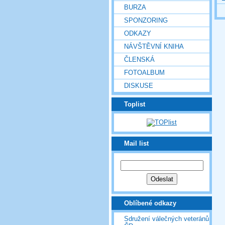
BURZA
SPONZORING
ODKAZY
NÁVŠTĚVNÍ KNIHA
ČLENSKÁ
FOTOALBUM
DISKUSE
Toplist
Mail list
Oblíbené odkazy
Sdružení válečných veteránů