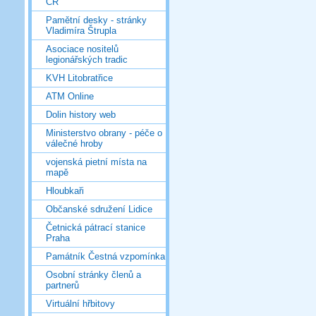
ČR
Pamětní desky - stránky
Vladimíra Štrupla
Asociace nositelů
legionářských tradic
KVH Litobratřice
ATM Online
Dolin history web
Ministerstvo obrany - péče o
válečné hroby
vojenská pietní místa na
mapě
Hloubkaři
Občanské sdružení Lidice
Četnická pátrací stanice
Praha
Památník Čestná vzpomínka
Osobní stránky členů a
partnerů
Virtuální hřbitovy