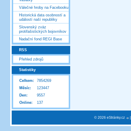
Válečné hroby na Facebooku
Historická data osobností a
událostí naší republiky
Slovenský zväz
protifašistických bojovníkov
Nadační fond REGI Base
RSS
Přehled zdrojů
Statistiky
Celkem:
7854269
Měsíc:
123447
Den:
9557
Online:
137
© 2026 eStránky.cz