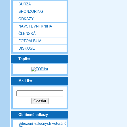
BURZA
SPONZORING
ODKAZY
NÁVŠTĚVNÍ KNIHA
ČLENSKÁ
FOTOALBUM
DISKUSE
Toplist
Mail list
Oblíbené odkazy
Sdružení válečných veteránů