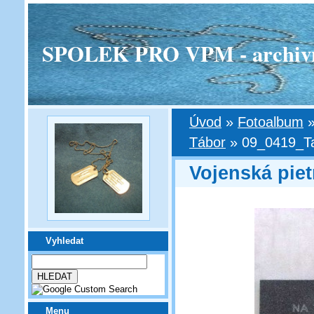
SPOLEK PRO VPM - archivní v
Úvod
»
Fotoalbum
Tábor
»
09_0419_Ta
Vojenská piet
Vyhledat
Menu