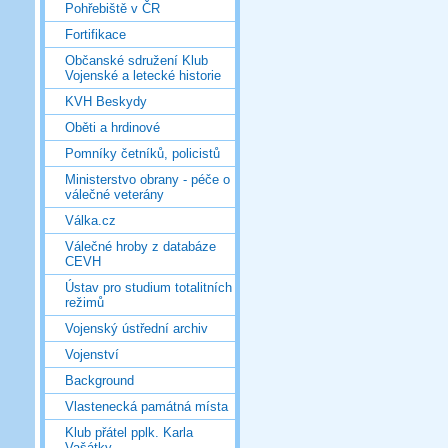
Pohřebiště v ČR
Fortifikace
Občanské sdružení Klub
Vojenské a letecké historie
KVH Beskydy
Oběti a hrdinové
Pomníky četníků, policistů
Ministerstvo obrany - péče o
válečné veterány
Válka.cz
Válečné hroby z databáze
CEVH
Ústav pro studium totalitních
režimů
Vojenský ústřední archiv
Vojenství
Background
Vlastenecká památná místa
Klub přátel pplk. Karla
Vašátky