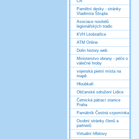
ČR
Pamětní desky - stránky
Vladimíra Štrupla
Asociace nositelů
legionářských tradic
KVH Litobratřice
ATM Online
Dolin history web
Ministerstvo obrany - péče o
válečné hroby
vojenská pietní místa na
mapě
Hloubkaři
Občanské sdružení Lidice
Četnická pátrací stanice
Praha
Památník Čestná vzpomínka
Osobní stránky členů a
partnerů
Virtuální hřbitovy