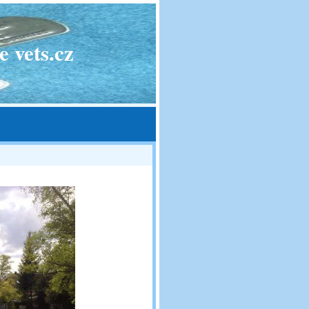
 vets.cz