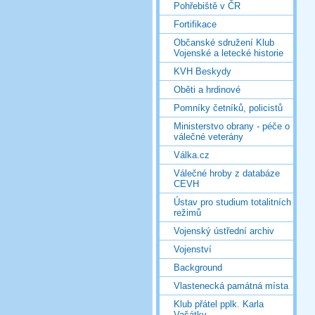
Pohřebiště v ČR
Fortifikace
Občanské sdružení Klub
Vojenské a letecké historie
KVH Beskydy
Oběti a hrdinové
Pomníky četníků, policistů
Ministerstvo obrany - péče o
válečné veterány
Válka.cz
Válečné hroby z databáze
CEVH
Ústav pro studium totalitních
režimů
Vojenský ústřední archiv
Vojenství
Background
Vlastenecká památná místa
Klub přátel pplk. Karla
Vašátky