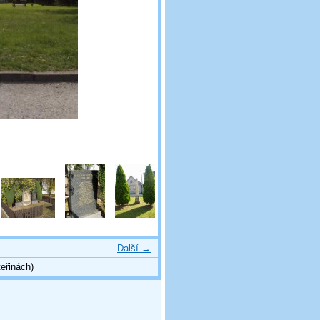
Další →
eřinách)