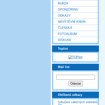
BURZA
SPONZORING
ODKAZY
NÁVŠTĚVNÍ KNIHA
ČLENSKÁ
FOTOALBUM
DISKUSE
Toplist
Mail list
Oblíbené odkazy
Sdružení válečných veteránů