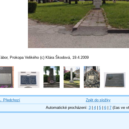
Tábor, Prokopa Velikého (c) Klára Škodová, 19.4.2009
← Předchozí
Zpět do složky
Automatické procházení:
3
|
4
|
5
|
6
|
7
(čas ve vt