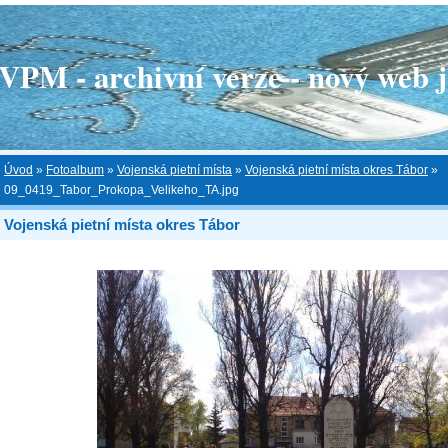
 - archivní verze - nový web je
Úvod
»
Fotoalbum
»
Vojenská pietní místa
»
Vojenská pietní místa okres Tábor
»
09_0419_Tabor_Prokopa_Velikeho_TA.jpg
Vojenská pietní místa okres Tábor