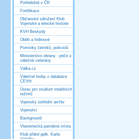
Pohřebiště v ČR
Fortifikace
Občanské sdružení Klub
Vojenské a letecké historie
KVH Beskydy
Oběti a hrdinové
Pomníky četníků, policistů
Ministerstvo obrany - péče o
válečné veterány
Válka.cz
Válečné hroby z databáze
CEVH
Ústav pro studium totalitních
režimů
Vojenský ústřední archiv
Vojenství
Background
Vlastenecká památná místa
Klub přátel pplk. Karla
Vašátky