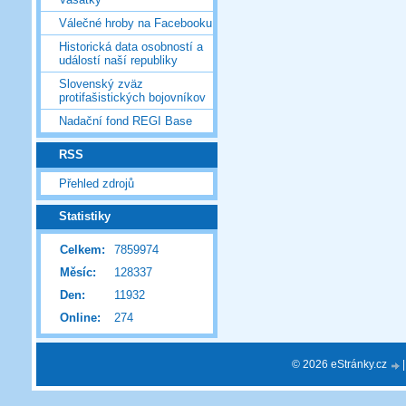
Válečné hroby na Facebooku
Historická data osobností a
událostí naší republiky
Slovenský zväz
protifašistických bojovníkov
Nadační fond REGI Base
RSS
Přehled zdrojů
Statistiky
Celkem:
7859974
Měsíc:
128337
Den:
11932
Online:
274
© 2026 eStránky.cz