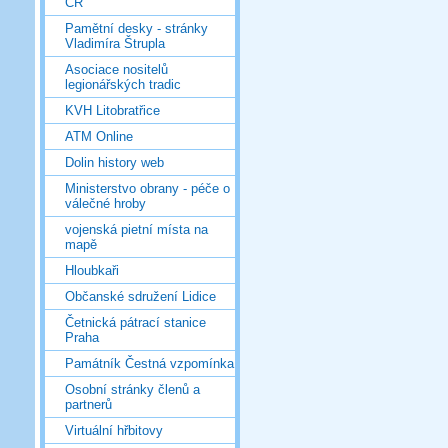
ČR
Pamětní desky - stránky
Vladimíra Štrupla
Asociace nositelů
legionářských tradic
KVH Litobratřice
ATM Online
Dolin history web
Ministerstvo obrany - péče o
válečné hroby
vojenská pietní místa na
mapě
Hloubkaři
Občanské sdružení Lidice
Četnická pátrací stanice
Praha
Památník Čestná vzpomínka
Osobní stránky členů a
partnerů
Virtuální hřbitovy