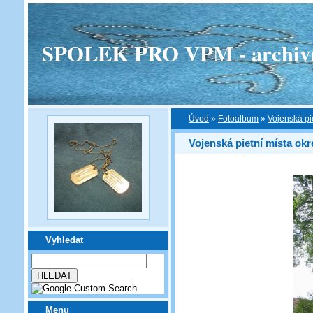
SPOLEK PRO VPM - archivní v
Úvod
»
Fotoalbum
»
Vojenská pi
Vojenská pietní místa ok
Vyhledat
Menu