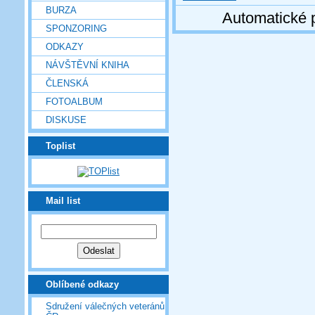
BURZA
Automatické 
SPONZORING
ODKAZY
NÁVŠTĚVNÍ KNIHA
ČLENSKÁ
FOTOALBUM
DISKUSE
Toplist
Mail list
Oblíbené odkazy
Sdružení válečných veteránů