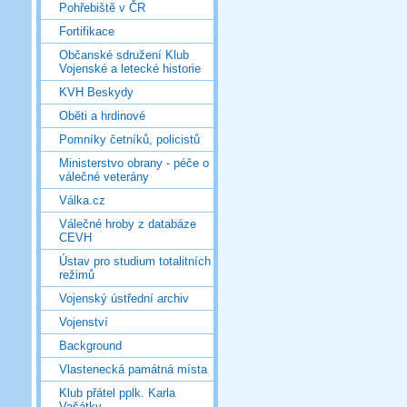
Pohřebiště v ČR
Fortifikace
Občanské sdružení Klub
Vojenské a letecké historie
KVH Beskydy
Oběti a hrdinové
Pomníky četníků, policistů
Ministerstvo obrany - péče o
válečné veterány
Válka.cz
Válečné hroby z databáze
CEVH
Ústav pro studium totalitních
režimů
Vojenský ústřední archiv
Vojenství
Background
Vlastenecká památná místa
Klub přátel pplk. Karla
Vašátky