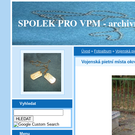
SPOLEK PRO VPM - archivní v
Úvod
»
Fotoalbum
»
Vojenská pi
Vojenská pietní místa ok
Vyhledat
Menu