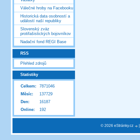
Válečné hroby na Facebooku
Historická data osobností a
událostí naší republiky
Slovenský zväz
protifašistických bojovníkov
Nadační fond REGI Base
RSS
Přehled zdrojů
Statistiky
Celkem:
7871046
Měsíc:
137729
Den:
16187
Online:
192
© 2026 eStránky.cz