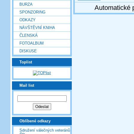
BURZA
Automatické 
SPONZORING
ODKAZY
NÁVŠTĚVNÍ KNIHA
ČLENSKÁ
FOTOALBUM
DISKUSE
Toplist
Mail list
Oblíbené odkazy
Sdružení válečných veteránů