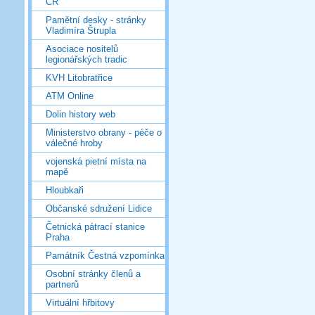
ČR
Pamětní desky - stránky
Vladimíra Štrupla
Asociace nositelů
legionářských tradic
KVH Litobratřice
ATM Online
Dolin history web
Ministerstvo obrany - péče o
válečné hroby
vojenská pietní místa na
mapě
Hloubkaři
Občanské sdružení Lidice
Četnická pátrací stanice
Praha
Památník Čestná vzpomínka
Osobní stránky členů a
partnerů
Virtuální hřbitovy