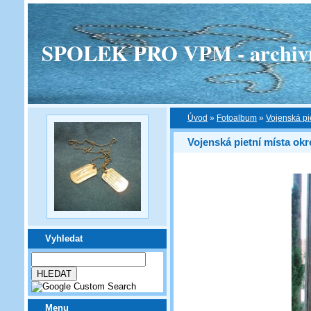
SPOLEK PRO VPM - archivní v
Úvod
»
Fotoalbum
»
Vojenská pi
Vojenská pietní místa ok
Vyhledat
Menu