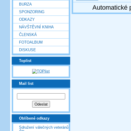
BURZA
Automatické 
SPONZORING
ODKAZY
NÁVŠTĚVNÍ KNIHA
ČLENSKÁ
FOTOALBUM
DISKUSE
Toplist
Mail list
Oblíbené odkazy
Sdružení válečných veteránů