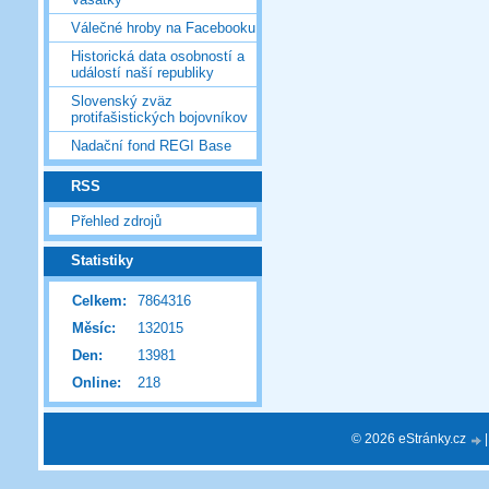
Válečné hroby na Facebooku
Historická data osobností a
událostí naší republiky
Slovenský zväz
protifašistických bojovníkov
Nadační fond REGI Base
RSS
Přehled zdrojů
Statistiky
Celkem:
7864316
Měsíc:
132015
Den:
13981
Online:
218
© 2026 eStránky.cz