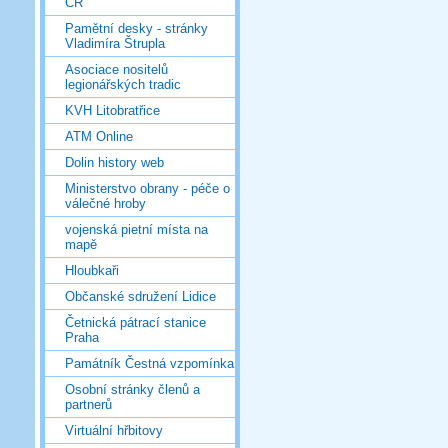
ČR
Pamětní desky - stránky
Vladimíra Štrupla
Asociace nositelů
legionářských tradic
KVH Litobratřice
ATM Online
Dolin history web
Ministerstvo obrany - péče o
válečné hroby
vojenská pietní místa na
mapě
Hloubkaři
Občanské sdružení Lidice
Četnická pátrací stanice
Praha
Památník Čestná vzpomínka
Osobní stránky členů a
partnerů
Virtuální hřbitovy