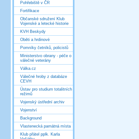
Pohřebiště v ČR
Fortifikace
Občanské sdružení Klub
Vojenské a letecké historie
KVH Beskydy
Oběti a hrdinové
Pomníky četníků, policistů
Ministerstvo obrany - péče o
válečné veterány
Válka.cz
Válečné hroby z databáze
CEVH
Ústav pro studium totalitních
režimů
Vojenský ústřední archiv
Vojenství
Background
Vlastenecká památná místa
Klub přátel pplk. Karla
Vašátky