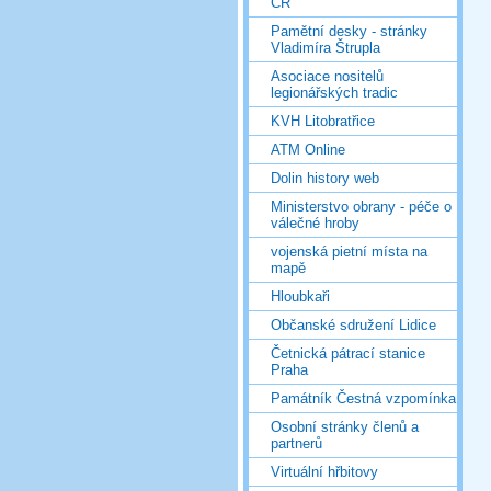
ČR
Pamětní desky - stránky
Vladimíra Štrupla
Asociace nositelů
legionářských tradic
KVH Litobratřice
ATM Online
Dolin history web
Ministerstvo obrany - péče o
válečné hroby
vojenská pietní místa na
mapě
Hloubkaři
Občanské sdružení Lidice
Četnická pátrací stanice
Praha
Památník Čestná vzpomínka
Osobní stránky členů a
partnerů
Virtuální hřbitovy