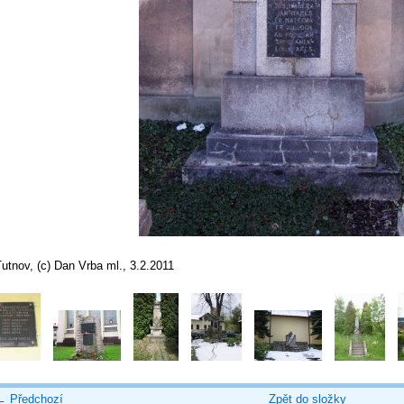
utnov, (c) Dan Vrba ml., 3.2.2011
← Předchozí
Zpět do složky