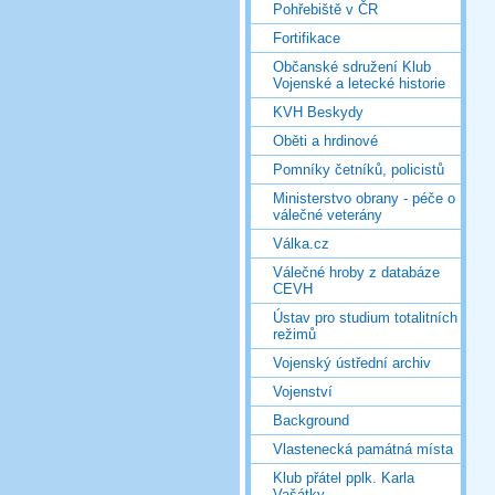
Pohřebiště v ČR
Fortifikace
Občanské sdružení Klub
Vojenské a letecké historie
KVH Beskydy
Oběti a hrdinové
Pomníky četníků, policistů
Ministerstvo obrany - péče o
válečné veterány
Válka.cz
Válečné hroby z databáze
CEVH
Ústav pro studium totalitních
režimů
Vojenský ústřední archiv
Vojenství
Background
Vlastenecká památná místa
Klub přátel pplk. Karla
Vašátky