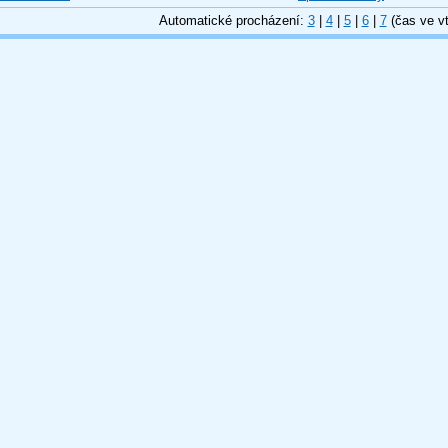
Automatické procházení:
3
|
4
|
5
|
6
|
7
(čas ve vt