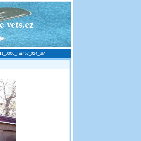
 vets.cz
11_0306_Turnov_024_SM