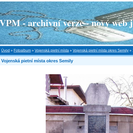
 - archivní verze - nový web je
Úvod
»
Fotoalbum
»
Vojenská pietní místa
»
Vojenská pietní místa okres Semily
»
Vojenská pietní místa okres Semily