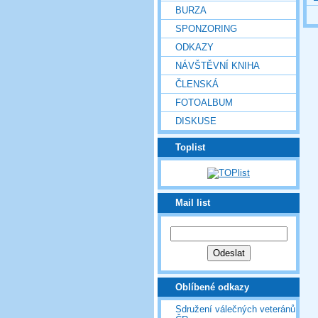
BURZA
SPONZORING
ODKAZY
NÁVŠTĚVNÍ KNIHA
ČLENSKÁ
FOTOALBUM
DISKUSE
Toplist
Mail list
Oblíbené odkazy
Sdružení válečných veteránů