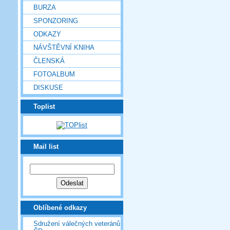
BURZA
SPONZORING
ODKAZY
NÁVŠTĚVNÍ KNIHA
ČLENSKÁ
FOTOALBUM
DISKUSE
Toplist
Mail list
Oblíbené odkazy
Sdružení válečných veteránů