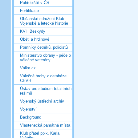
Pohřebiště v ČR
Fortifikace
Občanské sdružení Klub
Vojenské a letecké historie
KVH Beskydy
Oběti a hrdinové
Pomníky četníků, policistů
Ministerstvo obrany - péče o
válečné veterány
Válka.cz
Válečné hroby z databáze
CEVH
Ústav pro studium totalitních
režimů
Vojenský ústřední archiv
Vojenství
Background
Vlastenecká památná místa
Klub přátel pplk. Karla
Vašátky