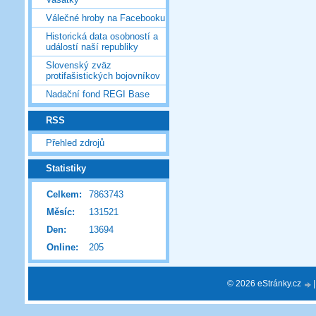
Válečné hroby na Facebooku
Historická data osobností a
událostí naší republiky
Slovenský zväz
protifašistických bojovníkov
Nadační fond REGI Base
RSS
Přehled zdrojů
Statistiky
Celkem:
7863743
Měsíc:
131521
Den:
13694
Online:
205
© 2026 eStránky.cz