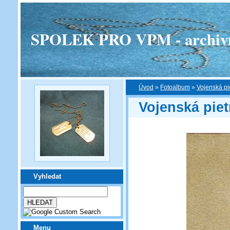
SPOLEK PRO VPM - archivní v
Úvod
»
Fotoalbum
»
Vojenská pi
Vojenská piet
Vyhledat
Menu