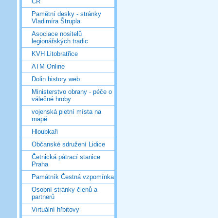
ČR
Pamětní desky - stránky
Vladimíra Štrupla
Asociace nositelů
legionářských tradic
KVH Litobratřice
ATM Online
Dolin history web
Ministerstvo obrany - péče o
válečné hroby
vojenská pietní místa na
mapě
Hloubkaři
Občanské sdružení Lidice
Četnická pátrací stanice
Praha
Památník Čestná vzpomínka
Osobní stránky členů a
partnerů
Virtuální hřbitovy