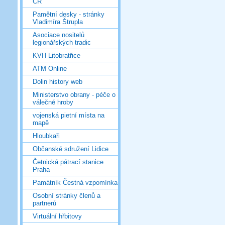
ČR
Pamětní desky - stránky
Vladimíra Štrupla
Asociace nositelů
legionářských tradic
KVH Litobratřice
ATM Online
Dolin history web
Ministerstvo obrany - péče o
válečné hroby
vojenská pietní místa na
mapě
Hloubkaři
Občanské sdružení Lidice
Četnická pátrací stanice
Praha
Památník Čestná vzpomínka
Osobní stránky členů a
partnerů
Virtuální hřbitovy