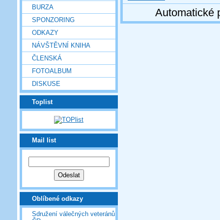
BURZA
Automatické 
SPONZORING
ODKAZY
NÁVŠTĚVNÍ KNIHA
ČLENSKÁ
FOTOALBUM
DISKUSE
Toplist
Mail list
Oblíbené odkazy
Sdružení válečných veteránů