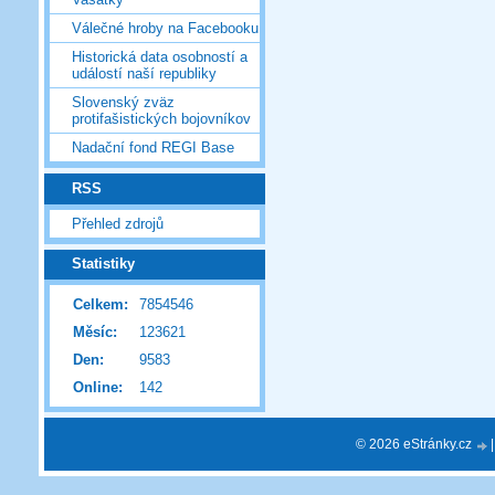
Válečné hroby na Facebooku
Historická data osobností a
událostí naší republiky
Slovenský zväz
protifašistických bojovníkov
Nadační fond REGI Base
RSS
Přehled zdrojů
Statistiky
Celkem:
7854546
Měsíc:
123621
Den:
9583
Online:
142
© 2026 eStránky.cz