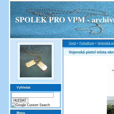
SPOLEK PRO VPM - archivní v
Úvod
»
Fotoalbum
»
Vojenská pi
Vojenská pietní místa okr
Vyhledat
Menu