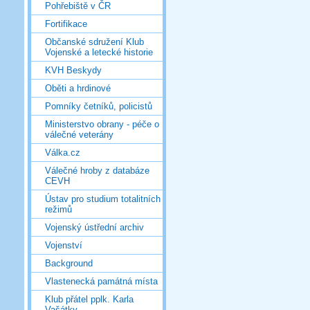
Pohřebiště v ČR
Fortifikace
Občanské sdružení Klub
Vojenské a letecké historie
KVH Beskydy
Oběti a hrdinové
Pomníky četníků, policistů
Ministerstvo obrany - péče o
válečné veterány
Válka.cz
Válečné hroby z databáze
CEVH
Ústav pro studium totalitních
režimů
Vojenský ústřední archiv
Vojenství
Background
Vlastenecká památná místa
Klub přátel pplk. Karla
Vašátky