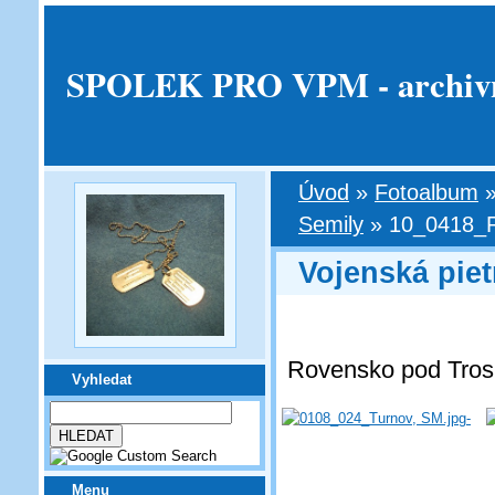
SPOLEK PRO VPM - archivní v
Úvod
»
Fotoalbum
Semily
»
10_0418_
Vojenská piet
Rovensko pod Trosk
Vyhledat
Menu