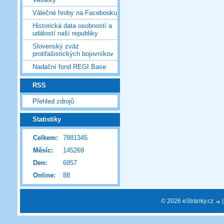
Válečné hroby na Facebooku
Historická data osobností a
událostí naší republiky
Slovenský zväz
protifašistických bojovníkov
Nadační fond REGI Base
RSS
Přehled zdrojů
Statistiky
Celkem:
7881345
Měsíc:
145269
Den:
6857
Online:
88
© 2026 eStránky.cz