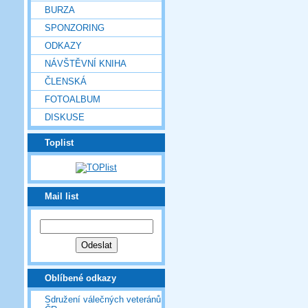
BURZA
SPONZORING
ODKAZY
NÁVŠTĚVNÍ KNIHA
ČLENSKÁ
FOTOALBUM
DISKUSE
Toplist
Mail list
Oblíbené odkazy
Sdružení válečných veteránů