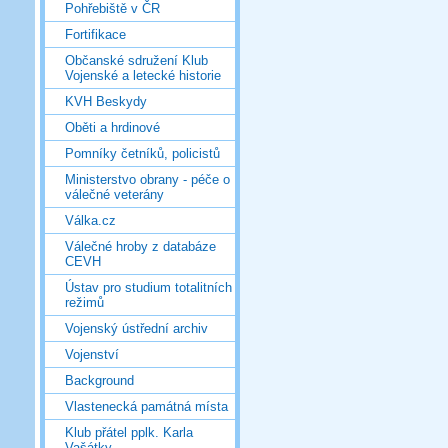
Pohřebiště v ČR
Fortifikace
Občanské sdružení Klub
Vojenské a letecké historie
KVH Beskydy
Oběti a hrdinové
Pomníky četníků, policistů
Ministerstvo obrany - péče o
válečné veterány
Válka.cz
Válečné hroby z databáze
CEVH
Ústav pro studium totalitních
režimů
Vojenský ústřední archiv
Vojenství
Background
Vlastenecká památná místa
Klub přátel pplk. Karla
Vašátky