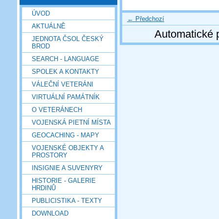
ÚVOD
← Předchozí
AKTUÁLNĚ
Automatické 
JEDNOTA ČSOL ČESKÝ
BROD
SEARCH - LANGUAGE
SPOLEK A KONTAKTY
VÁLEČNÍ VETERÁNI
VIRTUÁLNÍ PAMÁTNÍK
O VETERÁNECH
VOJENSKÁ PIETNÍ MÍSTA
GEOCACHING - MAPY
VOJENSKÉ OBJEKTY A
PROSTORY
INSIGNIE A SUVENYRY
HISTORIE - GALERIE
HRDINŮ
PUBLICISTIKA - TEXTY
DOWNLOAD