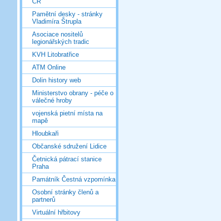
ČR
Pamětní desky - stránky
Vladimíra Štrupla
Asociace nositelů
legionářských tradic
KVH Litobratřice
ATM Online
Dolin history web
Ministerstvo obrany - péče o
válečné hroby
vojenská pietní místa na
mapě
Hloubkaři
Občanské sdružení Lidice
Četnická pátrací stanice
Praha
Památník Čestná vzpomínka
Osobní stránky členů a
partnerů
Virtuální hřbitovy