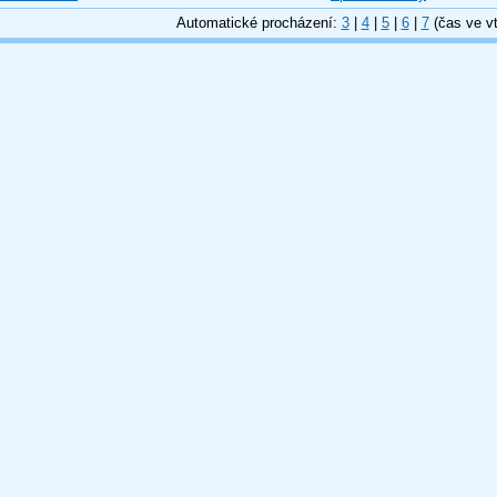
Automatické procházení:
3
|
4
|
5
|
6
|
7
(čas ve vt