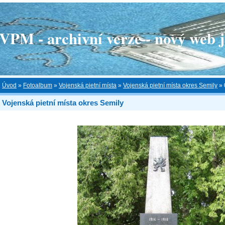
 - archivní verze - nový web je
Úvod
»
Fotoalbum
»
Vojenská pietní místa
»
Vojenská pietní místa okres Semily
»
Vojenská pietní místa okres Semily