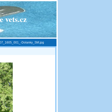
 vets.cz
07_1605_001_-Dolanky_SM.jpg