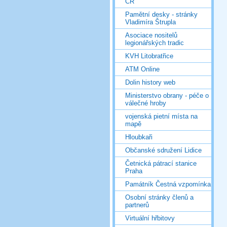
ČR
Pamětní desky - stránky
Vladimíra Štrupla
Asociace nositelů
legionářských tradic
KVH Litobratřice
ATM Online
Dolin history web
Ministerstvo obrany - péče o
válečné hroby
vojenská pietní místa na
mapě
Hloubkaři
Občanské sdružení Lidice
Četnická pátrací stanice
Praha
Památník Čestná vzpomínka
Osobní stránky členů a
partnerů
Virtuální hřbitovy