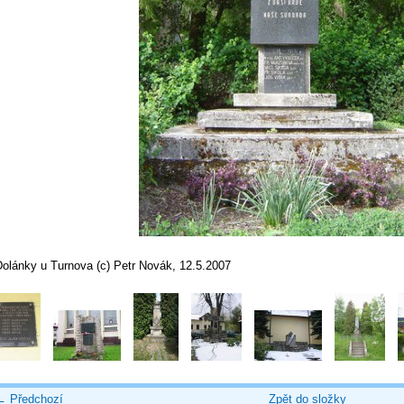
Dolánky u Turnova (c) Petr Novák, 12.5.2007
← Předchozí
Zpět do složky