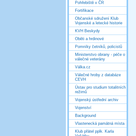
Pohřebiště v ČR
Fortifikace
Občanské sdružení Klub
Vojenské a letecké historie
KVH Beskydy
Oběti a hrdinové
Pomníky četníků, policistů
Ministerstvo obrany - péče o
válečné veterány
Válka.cz
Válečné hroby z databáze
CEVH
Ústav pro studium totalitních
režimů
Vojenský ústřední archiv
Vojenství
Background
Vlastenecká památná místa
Klub přátel pplk. Karla
Vašátky