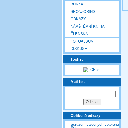
BURZA
SPONZORING
ODKAZY
NÁVŠTĚVNÍ KNIHA
ČLENSKÁ
FOTOALBUM
DISKUSE
Toplist
Mail list
Oblíbené odkazy
Sdružení válečných veteránů